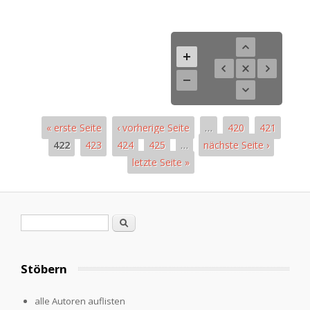
« erste Seite
‹ vorherige Seite
…
420
421
422
423
424
425
…
nächste Seite ›
letzte Seite »
Seiten
Suchformular
Suche
Stöbern
alle Autoren auflisten