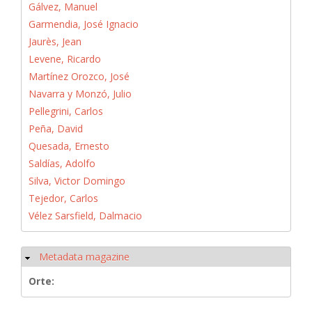
Gálvez, Manuel
Garmendia, José Ignacio
Jaurès, Jean
Levene, Ricardo
Martínez Orozco, José
Navarra y Monzó, Julio
Pellegrini, Carlos
Peña, David
Quesada, Ernesto
Saldías, Adolfo
Silva, Victor Domingo
Tejedor, Carlos
Vélez Sarsfield, Dalmacio
Metadata magazine
Ausblenden
Orte: