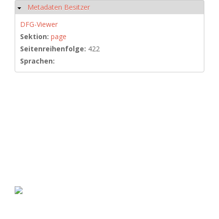
Metadaten Besitzer
Ausblenden
DFG-Viewer
Sektion:
page
Seitenreihenfolge:
422
Sprachen: