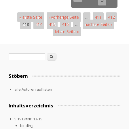
« erste Seite
‹ vorherige Seite
…
411
412
413
414
415
416
…
nächste Seite ›
letzte Seite »
Seiten
Suchformular
Suche
Stöbern
alle Autoren auflisten
Inhaltsverzeichnis
5.1912=Nr. 13-15
binding