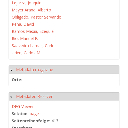
Lejarza, Joaquín
Meyer Arana, Alberto
Obligado, Pastor Servando
Peña, David
Ramos Mexía, Ezequiel
Río, Manuel E.
Saavedra Lamas, Carlos
Urien, Carlos M.
Metadata magazine
Ausblenden
Orte:
Metadaten Besitzer
Ausblenden
DFG-Viewer
Sektion:
page
Seitenreihenfolge:
413
Sprachen: