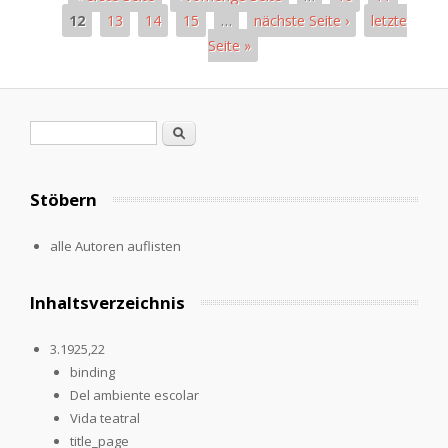
12
13
14
15
…
nächste Seite ›
letzte
Seite »
Seiten
Suchformular
Suche
Stöbern
alle Autoren auflisten
Inhaltsverzeichnis
3.1925,22
binding
Del ambiente escolar
Vida teatral
title_page