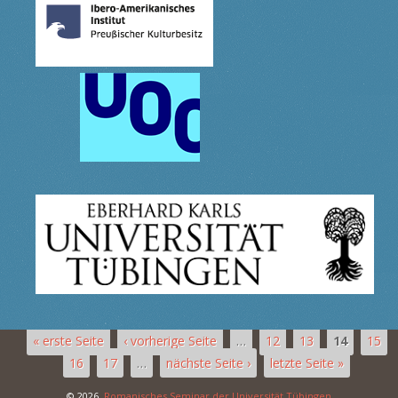
« erste Seite
‹ vorherige Seite
…
12
13
14
15
16
17
…
nächste Seite ›
letzte Seite »
© 2026,
Romanisches Seminar der Universität Tübingen