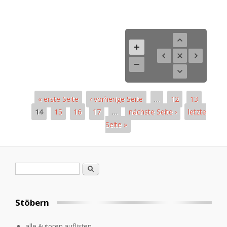
« erste Seite
‹ vorherige Seite
…
12
13
14
15
16
17
…
nächste Seite ›
letzte
Seite »
Seiten
Suchformular
Suche
Stöbern
alle Autoren auflisten