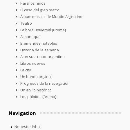
Para los niños
El caso del gran teatro
Álbum musical de Mundo Argentino
Teatro
La hora universal [Broma]
Almanaque
Efemérides notables
Historia de la semana
A un suscriptor argentino
Libros nuevos
La city
Un bando original
Progresos de la navegación
Un anillo histórico
Los pálpitos [Broma]
Navigation
Neuester Inhalt