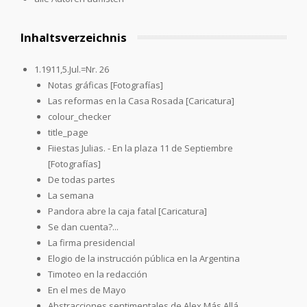
Inhaltsverzeichnis
1.1911,5.Jul.=Nr. 26
Notas gráficas [Fotografías]
Las reformas en la Casa Rosada [Caricatura]
colour_checker
title_page
Fiiestas Julias. - En la plaza 11 de Septiembre
[Fotografías]
De todas partes
La semana
Pandora abre la caja fatal [Caricatura]
Se dan cuenta?...
La firma presidencial
Elogio de la instrucción pública en la Argentina
Timoteo en la redacción
En el mes de Mayo
Abstracciones sentimentales de Alex Más Allá