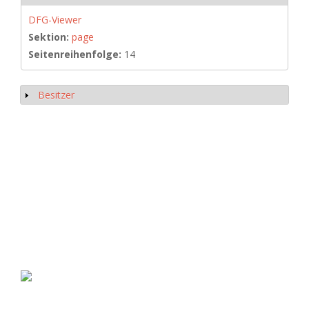
DFG-Viewer
Sektion:
page
Seitenreihenfolge:
14
Besitzer
Anzeigen