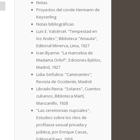
Notas
Proyectos del conde Hermann de
Keyserling
Notas bibliográficas
Luis E. Valcércel: "Tempestad en
los Andes", Biblioteca "Amauta",
Editorial Minerva, Lima, 1927
Ivan Byarne: "La mancebia de
Madama Orilof", Ediciones Byblos,
Madrid, 1927
Lidia Seifulina: "Caminantes",
Revista de Occidente, Madrid
Librado Reina: "Solares", Cuentos
cubanos, Biblioteca Martí,
Manzanillo, 1928
"Las ceremonias nupciales",
Estudios sobre los ritos de
profilaxia sexual privada y
pública, por Enrique Casas,
Editorial Paez, 1926