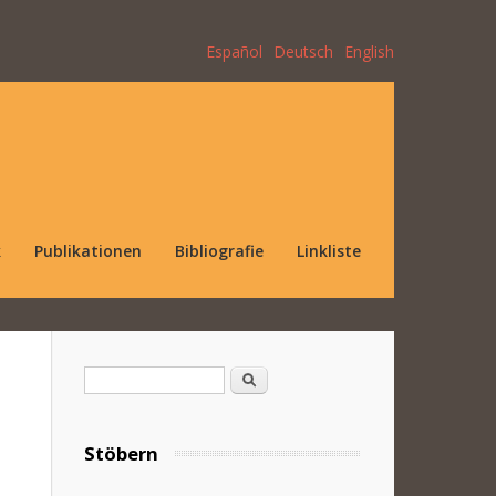
Español
Deutsch
English
k
Publikationen
Bibliografie
Linkliste
Suchformular
Suche
Stöbern