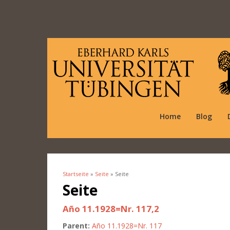
Home
Blog
Startseite
»
Seite
» Seite
Sie sind hier
Seite
Año 11.1928=Nr. 117,2
Parent:
Año 11.1928=Nr. 117