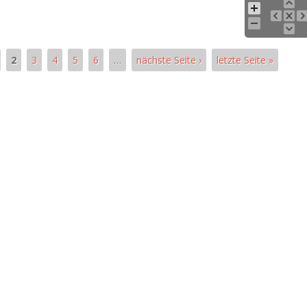
2
3
4
5
6
…
nächste Seite ›
letzte Seite »