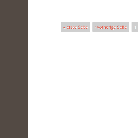
« erste Seite
‹ vorherige Seite
1
Seiten