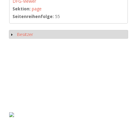
DFG-Viewer
Sektion:
page
Seitenreihenfolge:
55
Besitzer
Anzeigen