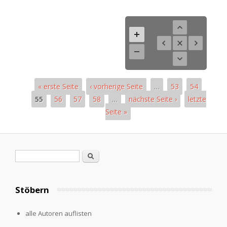
« erste Seite
‹ vorherige Seite
…
53
54
55
56
57
58
…
nächste Seite ›
letzte
Seite »
Seiten
Suchformular
Suche
Stöbern
alle Autoren auflisten