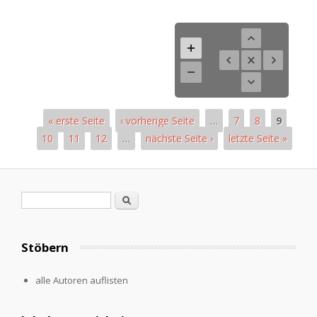
« erste Seite
‹ vorherige Seite
…
7
8
9
10
11
12
…
nächste Seite ›
letzte Seite »
Seiten
Suchformular
Suche
Stöbern
alle Autoren auflisten