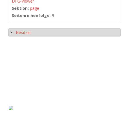
DFG-Viewer
Sektion:
page
Seitenreihenfolge:
9
Besitzer
Anzeigen