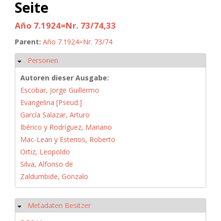
Seite
Año 7.1924=Nr. 73/74,33
Parent:
Año 7.1924=Nr. 73/74
Personen
Ausblenden
Autoren dieser Ausgabe:
Escobar, Jorge Guillermo
Evangelina [Pseud.]
García Salazar, Arturo
Ibérico y Rodríguez, Mariano
Mac-Lean y Estenos, Roberto
Ortiz, Leopoldo
Silva, Alfonso de
Zaldumbide, Gonzalo
Metadaten Besitzer
Ausblenden