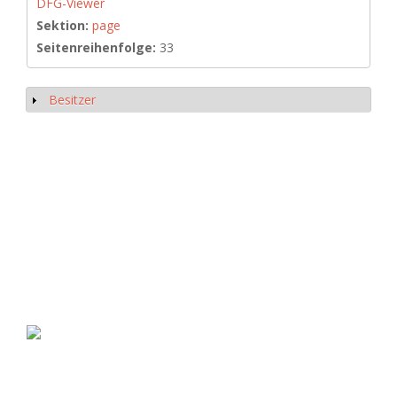
DFG-Viewer
Sektion:
page
Seitenreihenfolge:
33
Besitzer
Anzeigen