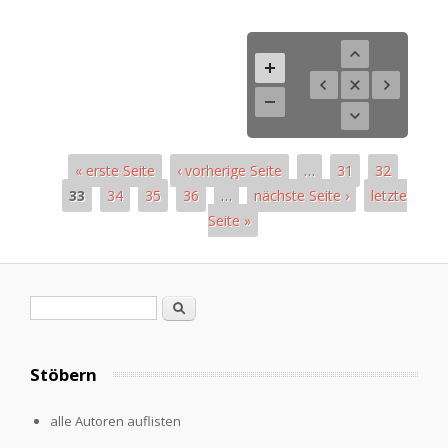
« erste Seite
‹ vorherige Seite
…
31
32
33
34
35
36
…
nächste Seite ›
letzte
Seite »
Seiten
Suchformular
Suche
Stöbern
alle Autoren auflisten