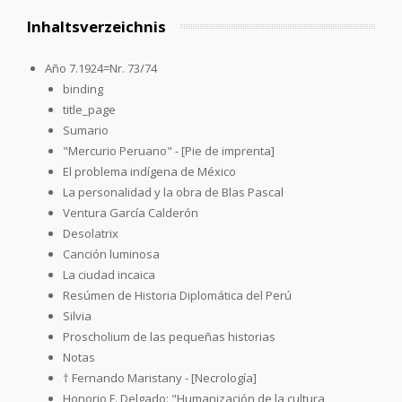
Inhaltsverzeichnis
Año 7.1924=Nr. 73/74
binding
title_page
Sumario
"Mercurio Peruano" - [Pie de imprenta]
El problema indígena de México
La personalidad y la obra de Blas Pascal
Ventura García Calderón
Desolatrix
Canción luminosa
La ciudad incaica
Resúmen de Historia Diplomática del Perú
Silvia
Proscholium de las pequeñas historias
Notas
† Fernando Maristany - [Necrología]
Honorio F. Delgado: "Humanización de la cultura