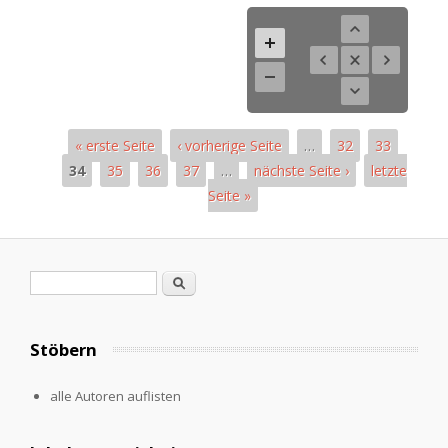
« erste Seite
‹ vorherige Seite
…
32
33
34
35
36
37
…
nächste Seite ›
letzte
Seite »
Seiten
Suchformular
Suche
Stöbern
alle Autoren auflisten