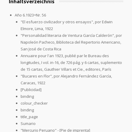
Inhaltsverzeichnis
Año 6.1923=Nr. 56
"El esfuerzo civilizador y otros ensayos", por Edwin
Elmore, Lima, 1922
"Personalidad literaria de Ventura García Calderón", por
Napoleón Pacheco, Biblioteca del Repertorio Americano,
San José de Costa Rica
Annuaire pour l'an 1923, publié par le Bureau des
longitudes, I vol. in-16, de 726 pág. y 6 cartas, suplemento
de 15 cartas, Gauthier Villars et Cie., editores, París
"Bucares en Flor", por Alejandro Fernández García,
Caracas, 1922
[Publicidad]
binding
colour_checker
binding
title_page
Sumario
"Mercurio Peruano" - [Pie de imprenta]