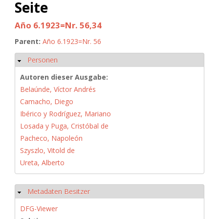
Seite
Año 6.1923=Nr. 56,34
Parent:
Año 6.1923=Nr. 56
Personen
Ausblenden
Autoren dieser Ausgabe:
Belaúnde, Víctor Andrés
Camacho, Diego
Ibérico y Rodríguez, Mariano
Losada y Puga, Cristóbal de
Pacheco, Napoleón
Szyszlo, Vitold de
Ureta, Alberto
Metadaten Besitzer
Ausblenden
DFG-Viewer