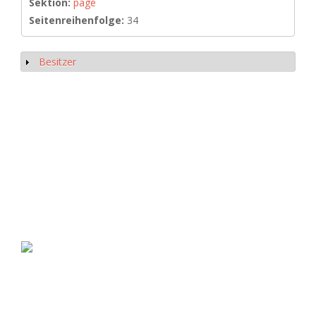
Sektion:
page
Seitenreihenfolge:
34
Besitzer
Anzeigen