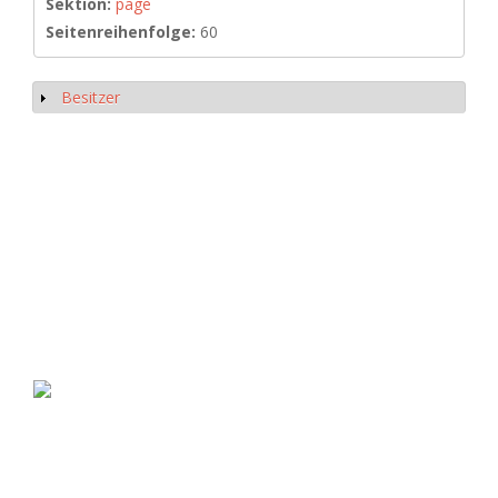
Sektion:
page
Seitenreihenfolge:
60
Besitzer
Anzeigen