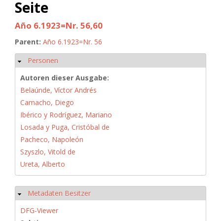
Seite
Año 6.1923=Nr. 56,60
Parent:
Año 6.1923=Nr. 56
Personen
Ausblenden
Autoren dieser Ausgabe:
Belaúnde, Víctor Andrés
Camacho, Diego
Ibérico y Rodríguez, Mariano
Losada y Puga, Cristóbal de
Pacheco, Napoleón
Szyszlo, Vitold de
Ureta, Alberto
Metadaten Besitzer
Ausblenden
DFG-Viewer