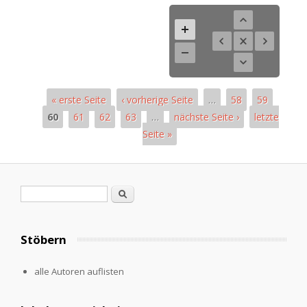
« erste Seite
‹ vorherige Seite
…
58
59
60
61
62
63
…
nächste Seite ›
letzte
Seite »
Seiten
Suchformular
Suche
Stöbern
alle Autoren auflisten