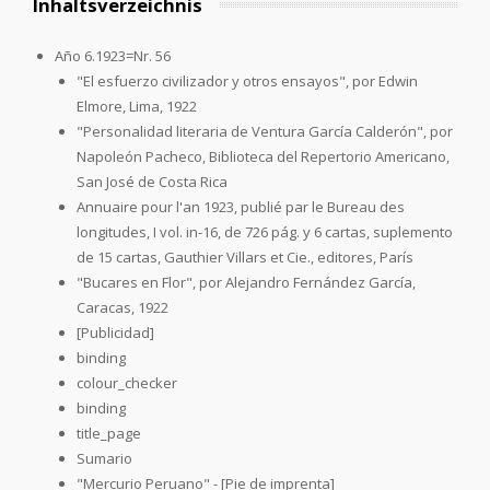
Inhaltsverzeichnis
Año 6.1923=Nr. 56
"El esfuerzo civilizador y otros ensayos", por Edwin
Elmore, Lima, 1922
"Personalidad literaria de Ventura García Calderón", por
Napoleón Pacheco, Biblioteca del Repertorio Americano,
San José de Costa Rica
Annuaire pour l'an 1923, publié par le Bureau des
longitudes, I vol. in-16, de 726 pág. y 6 cartas, suplemento
de 15 cartas, Gauthier Villars et Cie., editores, París
"Bucares en Flor", por Alejandro Fernández García,
Caracas, 1922
[Publicidad]
binding
colour_checker
binding
title_page
Sumario
"Mercurio Peruano" - [Pie de imprenta]