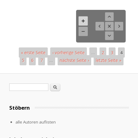
« erste Seite
‹ vorherige Seite
…
2
3
4
5
6
7
…
nächste Seite ›
letzte Seite »
Seiten
Suchformular
Suche
Stöbern
alle Autoren auflisten