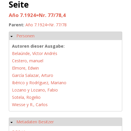
Seite
Año 7.1924=Nr. 77/78,4
Parent:
Año 7.1924=Nr. 77/78
Personen
Ausblenden
Autoren dieser Ausgabe:
Belaúnde, Víctor Andrés
Cestero, manuel
Elmore, Edwin
García Salazar, Arturo
Ibérico y Rodríguez, Mariano
Lozano y Lozano, Fabio
Sotela, Rogelio
Wiesse y R., Carlos
Metadaten Besitzer
Ausblenden