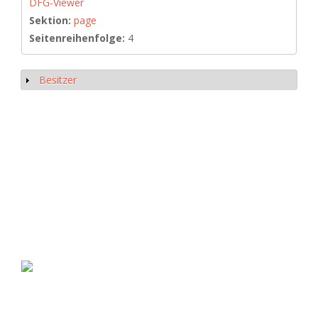
DFG-Viewer
Sektion:
page
Seitenreihenfolge:
4
Besitzer
Anzeigen