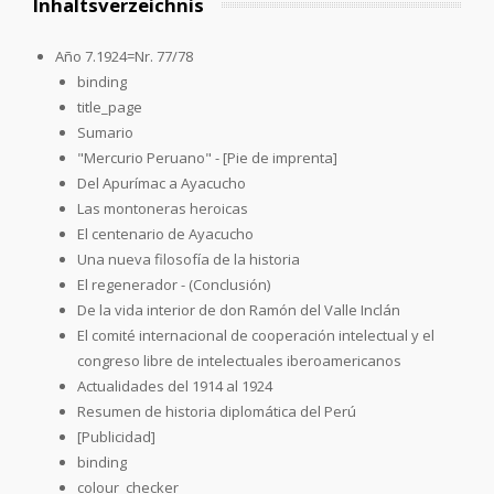
Inhaltsverzeichnis
Año 7.1924=Nr. 77/78
binding
title_page
Sumario
"Mercurio Peruano" - [Pie de imprenta]
Del Apurímac a Ayacucho
Las montoneras heroicas
El centenario de Ayacucho
Una nueva filosofía de la historia
El regenerador - (Conclusión)
De la vida interior de don Ramón del Valle Inclán
El comité internacional de cooperación intelectual y el
congreso libre de intelectuales iberoamericanos
Actualidades del 1914 al 1924
Resumen de historia diplomática del Perú
[Publicidad]
binding
colour_checker