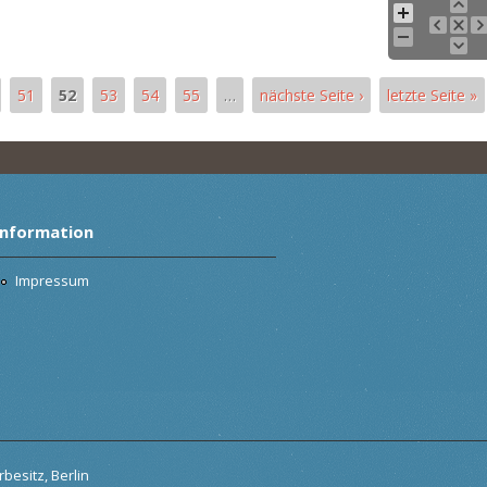
51
52
53
54
55
…
nächste Seite ›
letzte Seite »
Information
Impressum
besitz, Berlin