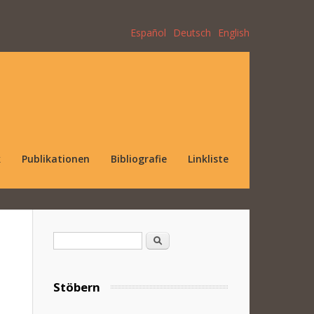
Español
Deutsch
English
k
Publikationen
Bibliografie
Linkliste
Suchformular
Suche
Stöbern