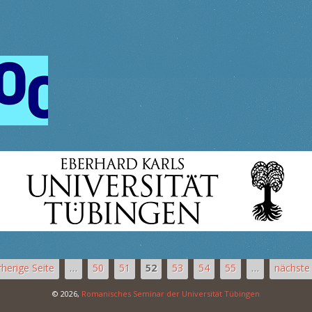
rherige Seite
…
50
51
52
53
54
55
…
nächste 
© 2026,
Romanisches Seminar der Universität Tübingen