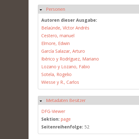
Personen
Ausblenden
Autoren dieser Ausgabe:
Belaúnde, Víctor Andrés
Cestero, manuel
Elmore, Edwin
García Salazar, Arturo
Ibérico y Rodríguez, Mariano
Lozano y Lozano, Fabio
Sotela, Rogelio
Wiesse y R., Carlos
Metadaten Besitzer
Ausblenden
DFG-Viewer
Sektion:
page
Seitenreihenfolge:
52