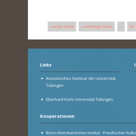
« erste Seite
‹ vorherige Seite
…
50
Seiten
Links
Romanisches Seminar der Universität
Tübingen
Eberhard Karls Universität Tübingen
Kooperationen
Ibero-Amerikanisches Institut - Preußischer Kultur