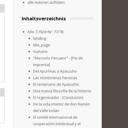
alle Autoren auflisten
Inhaltsverzeichnis
Año 7.1924=Nr. 77/78
binding
title_page
Sumario
"Mercurio Peruano" - [Pie de
imprenta]
Del Apurímac a Ayacucho
Las montoneras heroicas
El centenario de Ayacucho
Una nueva filosofía de la historia
El regenerador - (Conclusión)
De la vida interior de don Ramón
del Valle Inclán
El comité internacional de
cooperación intelectual y el