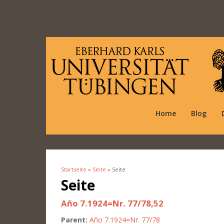
Home
Blog
Startseite
»
Seite
» Seite
Sie sind hier
Seite
Año 7.1924=Nr. 77/78,52
Parent:
Año 7.1924=Nr. 77/78