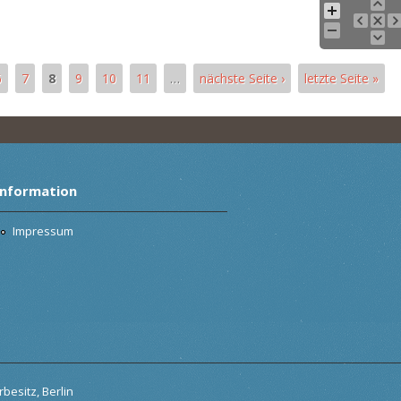
6
7
8
9
10
11
…
nächste Seite ›
letzte Seite »
Information
Impressum
besitz, Berlin