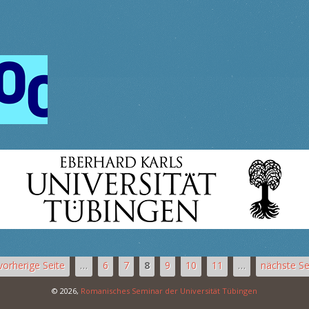
 vorherige Seite
…
6
7
8
9
10
11
…
nächste Sei
© 2026,
Romanisches Seminar der Universität Tübingen