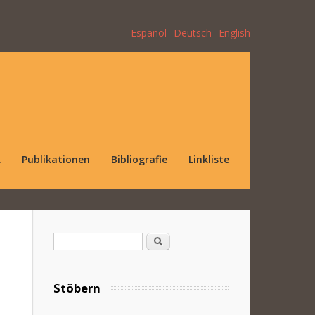
Español
Deutsch
English
k
Publikationen
Bibliografie
Linkliste
Suchformular
Suche
Stöbern