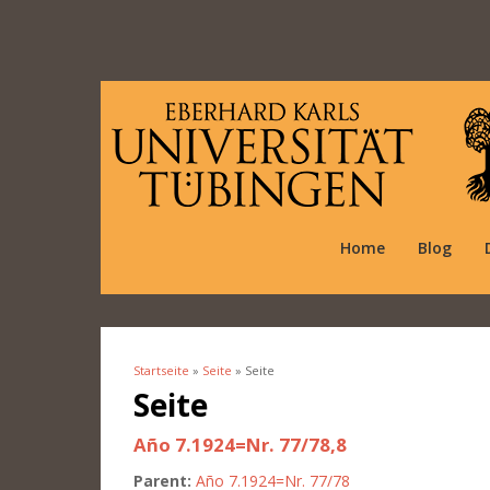
Home
Blog
Startseite
»
Seite
» Seite
Sie sind hier
Seite
Año 7.1924=Nr. 77/78,8
Parent:
Año 7.1924=Nr. 77/78