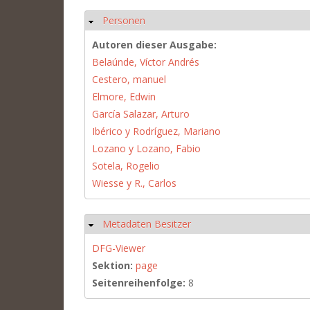
Personen
Ausblenden
Autoren dieser Ausgabe:
Belaúnde, Víctor Andrés
Cestero, manuel
Elmore, Edwin
García Salazar, Arturo
Ibérico y Rodríguez, Mariano
Lozano y Lozano, Fabio
Sotela, Rogelio
Wiesse y R., Carlos
Metadaten Besitzer
Ausblenden
DFG-Viewer
Sektion:
page
Seitenreihenfolge:
8