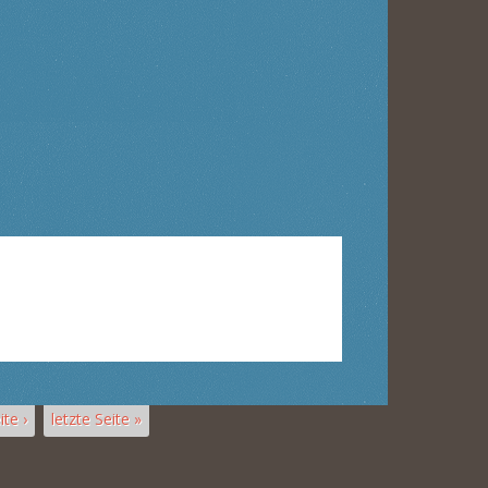
te ›
letzte Seite »