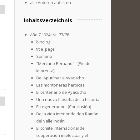
alle Autoren auflisten
Inhaltsverzeichnis
Año 7.1924=Nr. 77/78
binding
title_page
Sumario
"Mercurio Peruano" - [Pie de
imprenta]
Del Apurímac a Ayacucho
Las montoneras heroicas
El centenario de Ayacucho
Una nueva filosofía de la historia
El regenerador - (Conclusión)
De la vida interior de don Ramón
del Valle Inclán
El comité internacional de
cooperación intelectual y el