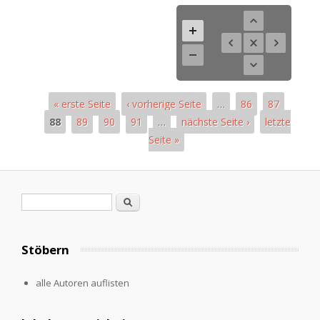
« erste Seite
‹ vorherige Seite
…
86
87
88
89
90
91
…
nächste Seite ›
letzte
Seite »
Seiten
Suchformular
Suche
Stöbern
alle Autoren auflisten