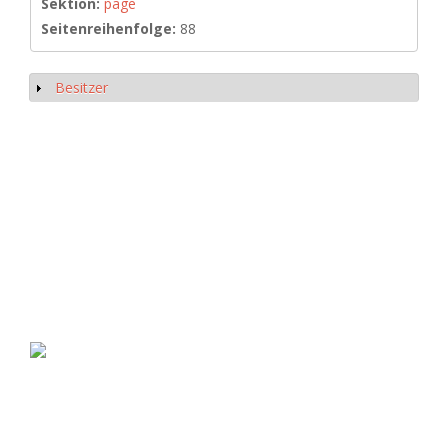
Sektion:
page
Seitenreihenfolge:
88
Besitzer
Anzeigen