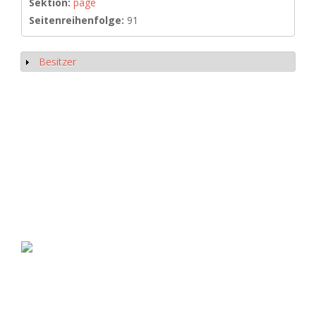
Sektion:
page
Seitenreihenfolge:
91
Besitzer
Anzeigen