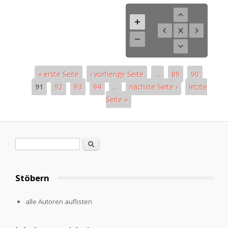
« erste Seite
‹ vorherige Seite
…
89
90
91
92
93
94
…
nächste Seite ›
letzte
Seite »
Seiten
Suchformular
Suche
Stöbern
alle Autoren auflisten