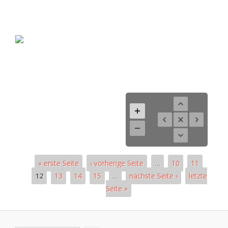
« erste Seite
‹ vorherige Seite
…
10
11
12
13
14
15
…
nächste Seite ›
letzte
Seite »
Seiten