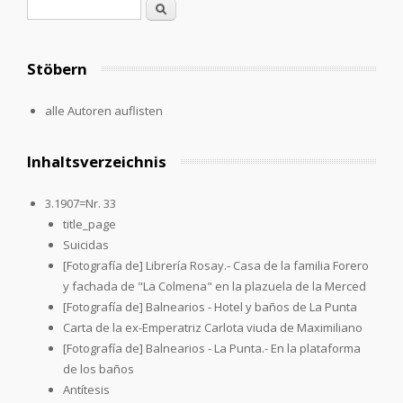
Suchformular
Suche
Stöbern
alle Autoren auflisten
Inhaltsverzeichnis
3.1907=Nr. 33
title_page
Suicidas
[Fotografía de] Librería Rosay.- Casa de la familia Forero
y fachada de "La Colmena" en la plazuela de la Merced
[Fotografía de] Balnearios - Hotel y baños de La Punta
Carta de la ex-Emperatriz Carlota viuda de Maximiliano
[Fotografía de] Balnearios - La Punta.- En la plataforma
de los baños
Antítesis