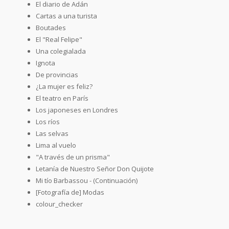
El diario de Adán
Cartas a una turista
Boutades
El "Real Felipe"
Una colegialada
Ignota
De provincias
¿La mujer es feliz?
El teatro en París
Los japoneses en Londres
Los ríos
Las selvas
Lima al vuelo
"A través de un prisma"
Letanía de Nuestro Señor Don Quijote
Mi tío Barbassou - (Continuación)
[Fotografía de] Modas
colour_checker