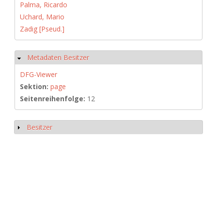
Palma, Ricardo
Uchard, Mario
Zadig [Pseud.]
Metadaten Besitzer
Ausblenden
DFG-Viewer
Sektion:
page
Seitenreihenfolge:
12
Besitzer
Anzeigen