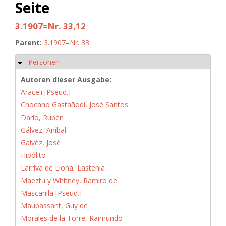
Seite
3.1907=Nr. 33,12
Parent:
3.1907=Nr. 33
Personen
Ausblenden
Autoren dieser Ausgabe:
Araceli [Pseud.]
Chocano Gastañodi, José Santos
Darío, Rubén
Gálvez, Aníbal
Galvéz, José
Hipólito
Larriva de Llona, Lastenia
Maeztu y Whitney, Ramiro de
Mascarilla [Pseud.]
Maupassant, Guy de
Morales de la Torre, Raimundo