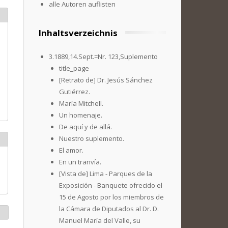
alle Autoren auflisten
Inhaltsverzeichnis
3.1889,14.Sept.=Nr. 123,Suplemento
title_page
[Retrato de] Dr. Jesús Sánchez
Gutiérrez.
María Mitchell.
Un homenaje.
De aquí y de allá.
Nuestro suplemento.
El amor.
En un tranvía.
[Vista de] Lima - Parques de la
Exposición - Banquete ofrecido el
15 de Agosto por los miembros de
la Cámara de Diputados al Dr. D.
Manuel María del Valle, su