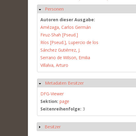
Personen
Ausblenden
Autoren dieser Ausgabe:
Amézaga, Carlos Germán
Firuz-Shah [Pseud.]
Ríos [Pseud.], Lupercio de los
Sánchez Gutiérrez, J.
Serrano de Wilson, Emilia
Villalva, Arturo
Metadaten Besitzer
Ausblenden
DFG-Viewer
Sektion:
page
Seitenreihenfolge:
3
Besitzer
Anzeigen