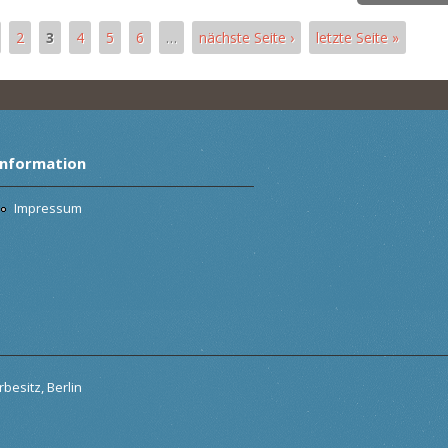
2
3
4
5
6
…
nächste Seite ›
letzte Seite »
Information
Impressum
besitz, Berlin