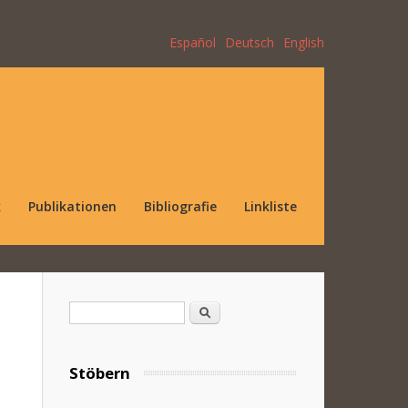
Español
Deutsch
English
k
Publikationen
Bibliografie
Linkliste
Suchformular
Suche
Stöbern