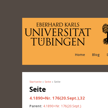
Home
Blog
Startseite
»
Seite
» Seite
Sie sind hier
Seite
4.1890=Nr. 176(20.Sept.),32
Parent:
4.1890=Nr. 176(20.Sept.)