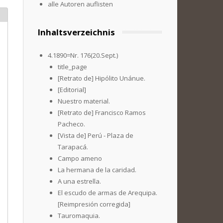
alle Autoren auflisten
Inhaltsverzeichnis
4.1890=Nr. 176(20.Sept.)
title_page
[Retrato de] Hipólito Unánue.
[Editorial]
Nuestro material.
[Retrato de] Francisco Ramos
Pacheco.
[Vista de] Perú - Plaza de
Tarapacá.
Campo ameno
La hermana de la caridad.
A una estrella.
El escudo de armas de Arequipa.
[Reimpresión corregida]
Tauromaquia.