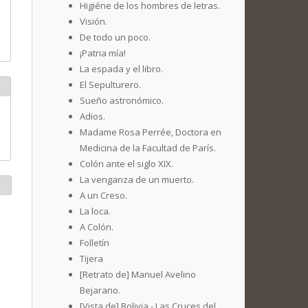
Higiéne de los hombres de letras.
Visión.
De todo un poco.
¡Patria mía!
La espada y el libro.
El Sepulturero.
Sueño astronómico.
Adios.
Madame Rosa Perrée, Doctora en
Medicina de la Facultad de París.
Colón ante el siglo XIX.
La venganza de un muerto.
A un Creso.
La loca.
A Colón.
Folletín
Tijera
[Retrato de] Manuel Avelino
Bejarano.
[Vista de] Bolivia - Las Cruces del