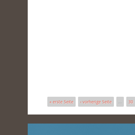
« erste Seite
‹ vorherige Seite
…
30
Seiten