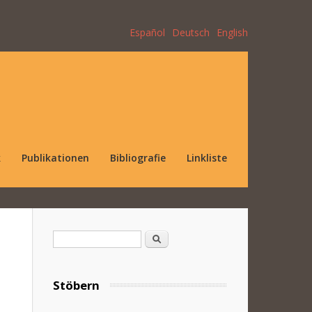
Español
Deutsch
English
k
Publikationen
Bibliografie
Linkliste
Suchformular
Suche
Stöbern