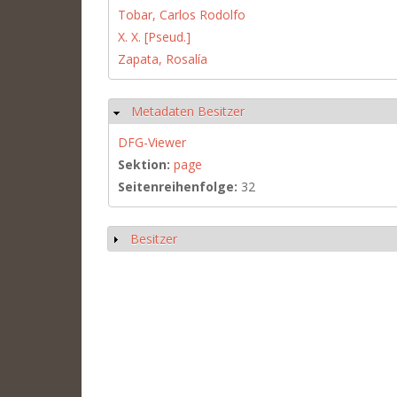
Tobar, Carlos Rodolfo
X. X. [Pseud.]
Zapata, Rosalía
Metadaten Besitzer
Ausblenden
DFG-Viewer
Sektion:
page
Seitenreihenfolge:
32
Besitzer
Anzeigen