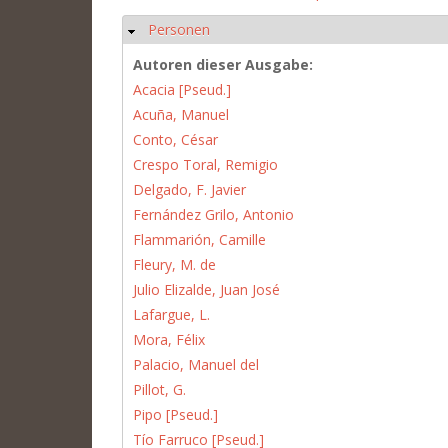
Personen
Ausblenden
Autoren dieser Ausgabe:
Acacia [Pseud.]
Acuña, Manuel
Conto, César
Crespo Toral, Remigio
Delgado, F. Javier
Fernández Grilo, Antonio
Flammarión, Camille
Fleury, M. de
Julio Elizalde, Juan José
Lafargue, L.
Mora, Félix
Palacio, Manuel del
Pillot, G.
Pipo [Pseud.]
Tío Farruco [Pseud.]