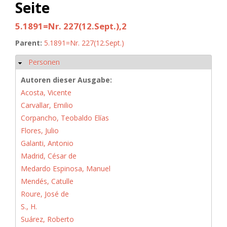
Seite
5.1891=Nr. 227(12.Sept.),2
Parent:
5.1891=Nr. 227(12.Sept.)
Personen
Ausblenden
Autoren dieser Ausgabe:
Acosta, Vicente
Carvallar, Emilio
Corpancho, Teobaldo Elías
Flores, Julio
Galanti, Antonio
Madrid, César de
Medardo Espinosa, Manuel
Mendés, Catulle
Roure, José de
S., H.
Suárez, Roberto