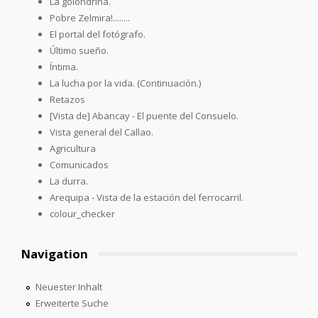
La golondrina.
Pobre Zelmira!........
El portal del fotógrafo.
Último sueño.
Íntima.
La lucha por la vida. (Continuación.)
Retazos
[Vista de] Abancay - El puente del Consuelo.
Vista general del Callao.
Agricultura
Comunicados
La durra.
Arequipa - Vista de la estación del ferrocarril.
colour_checker
Navigation
Neuester Inhalt
Erweiterte Suche