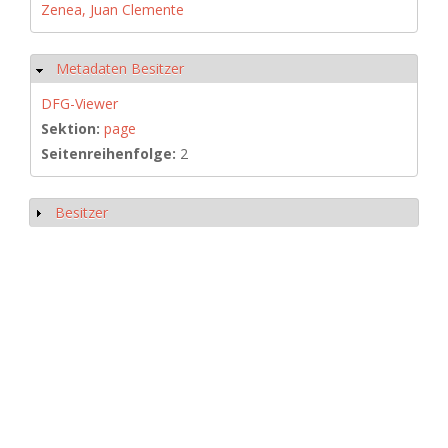
Zenea, Juan Clemente
Metadaten Besitzer
Ausblenden
DFG-Viewer
Sektion:
page
Seitenreihenfolge:
2
Besitzer
Anzeigen