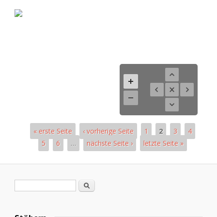
« erste Seite
‹ vorherige Seite
1
2
3
4
5
6
…
nächste Seite ›
letzte Seite »
Seiten
Suchformular
Suche