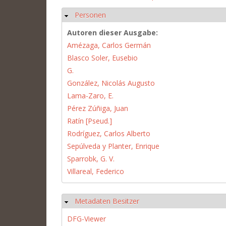
Personen
Ausblenden
Autoren dieser Ausgabe:
Amézaga, Carlos Germán
Blasco Soler, Eusebio
G.
González, Nicolás Augusto
Lama-Zaro, E.
Pérez Zúñiga, Juan
Ratín [Pseud.]
Rodríguez, Carlos Alberto
Sepúlveda y Planter, Enrique
Sparrobk, G. V.
Villareal, Federico
Metadaten Besitzer
Ausblenden
DFG-Viewer