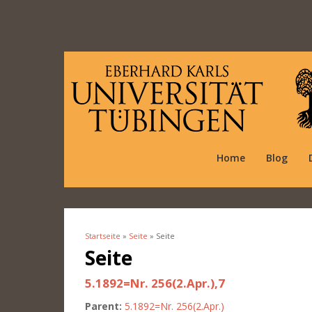
Home
Blog
Startseite
»
Seite
» Seite
Sie sind hier
Seite
5.1892=Nr. 256(2.Apr.),7
Parent:
5.1892=Nr. 256(2.Apr.)