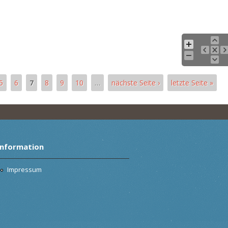
5
6
7
8
9
10
…
nächste Seite ›
letzte Seite »
Information
Impressum