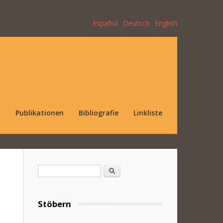
Español
Deutsch
English
k
Publikationen
Bibliografie
Linkliste
Suchformular
Suche
Stöbern