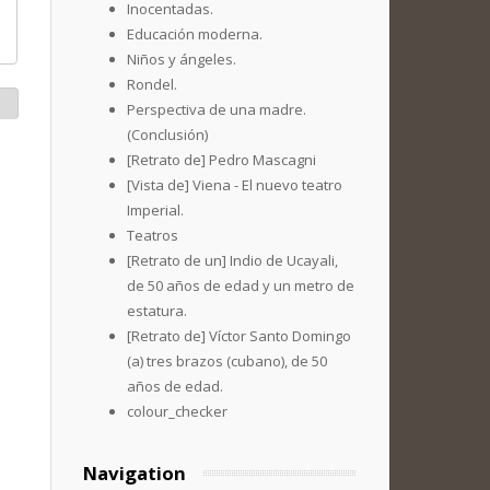
Inocentadas.
Educación moderna.
Niños y ángeles.
Rondel.
Perspectiva de una madre.
(Conclusión)
[Retrato de] Pedro Mascagni
[Vista de] Viena - El nuevo teatro
Imperial.
Teatros
[Retrato de un] Indio de Ucayali,
de 50 años de edad y un metro de
estatura.
[Retrato de] Víctor Santo Domingo
(a) tres brazos (cubano), de 50
años de edad.
colour_checker
Navigation