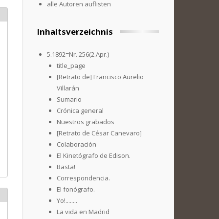
alle Autoren auflisten
Inhaltsverzeichnis
5.1892=Nr. 256(2.Apr.)
title_page
[Retrato de] Francisco Aurelio
Villarán
Sumario
Crónica general
Nuestros grabados
[Retrato de César Canevaro]
Colaboración
El Kinetógrafo de Edison.
Basta!
Correspondencia.
El fonógrafo.
Yo!........
La vida en Madrid