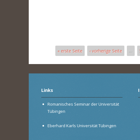
« erste Seite
‹ vorherige Seite
…
Seiten
Links
Romanisches Seminar der Universität
Tübingen
Eberhard Karls Universität Tübingen