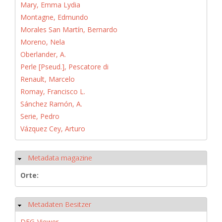
Mary, Emma Lydia
Montagne, Edmundo
Morales San Martín, Bernardo
Moreno, Nela
Oberlander, A.
Perle [Pseud.], Pescatore di
Renault, Marcelo
Romay, Francisco L.
Sánchez Ramón, A.
Serie, Pedro
Vázquez Cey, Arturo
Metadata magazine
Ausblenden
Orte:
Metadaten Besitzer
Ausblenden
DFG-Viewer