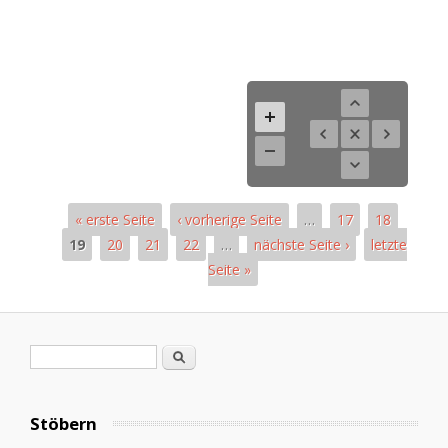
« erste Seite
‹ vorherige Seite
…
17
18
19
20
21
22
…
nächste Seite ›
letzte
Seite »
Seiten
Suchformular
Suche
Stöbern