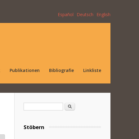
Español
Deutsch
English
k
Publikationen
Bibliografie
Linkliste
Suchformular
Suche
Stöbern