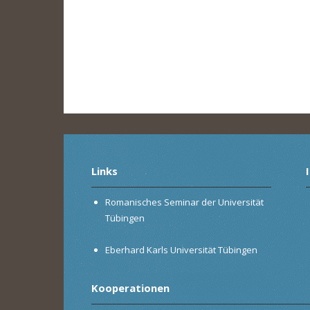
Links
Romanisches Seminar der Universität
Tübingen
Eberhard Karls Universität Tübingen
Kooperationen