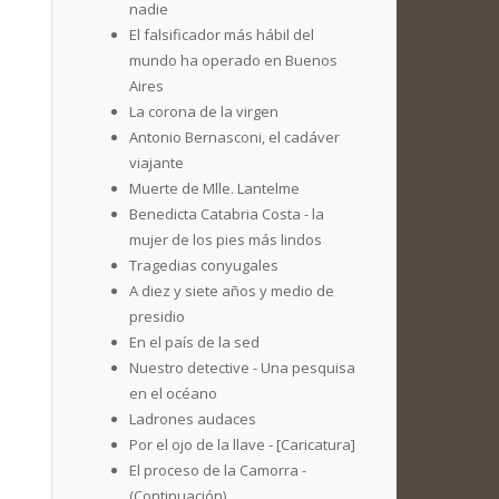
nadie
El falsificador más hábil del
mundo ha operado en Buenos
Aires
La corona de la virgen
Antonio Bernasconi, el cadáver
viajante
Muerte de Mlle. Lantelme
Benedicta Catabria Costa - la
mujer de los pies más lindos
Tragedias conyugales
A diez y siete años y medio de
presidio
En el país de la sed
Nuestro detective - Una pesquisa
en el océano
Ladrones audaces
Por el ojo de la llave - [Caricatura]
El proceso de la Camorra -
(Continuación)