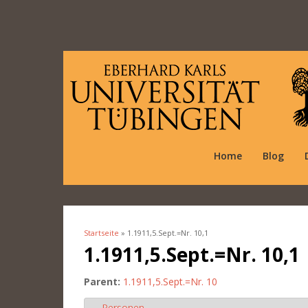
Home
Blog
Startseite
» 1.1911,5.Sept.=Nr. 10,1
Sie sind hier
1.1911,5.Sept.=Nr. 10,1
Parent:
1.1911,5.Sept.=Nr. 10
Personen
Ausblenden