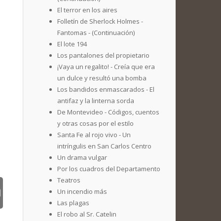
El terror en los aires
Folletín de Sherlock Holmes -
Fantomas - (Continuación)
El lote 194
Los pantalones del propietario
¡Vaya un regalito! - Creía que era
un dulce y resultó una bomba
Los bandidos enmascarados - El
antifaz y la linterna sorda
De Montevideo - Códigos, cuentos
y otras cosas por el estilo
Santa Fe al rojo vivo - Un
intríngulis en San Carlos Centro
Un drama vulgar
Por los cuadros del Departamento
Teatros
Un incendio más
Las plagas
El robo al Sr. Catelin