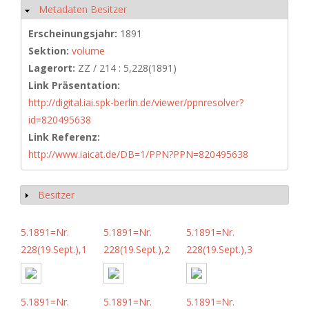
Metadaten Besitzer
Ausblenden
Erscheinungsjahr:
1891
Sektion:
volume
Lagerort:
ZZ / 214 : 5,228(1891)
Link Präsentation:
http://digital.iai.spk-berlin.de/viewer/ppnresolver?
id=820495638
Link Referenz:
http://www.iaicat.de/DB=1/PPN?PPN=820495638
Besitzer
Anzeigen
5.1891=Nr.
5.1891=Nr.
5.1891=Nr.
228(19.Sept.),1
228(19.Sept.),2
228(19.Sept.),3
5.1891=Nr.
5.1891=Nr.
5.1891=Nr.