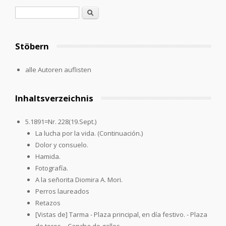
Suchformular
Suche
Stöbern
alle Autoren auflisten
Inhaltsverzeichnis
5.1891=Nr. 228(19.Sept.)
La lucha por la vida. (Continuación.)
Dolor y consuelo.
Hamida.
Fotografía.
A la señorita Diomira A. Mori.
Perros laureados
Retazos
[Vistas de] Tarma - Plaza principal, en día festivo. - Plaza
de toros. - Cancha de gallos.