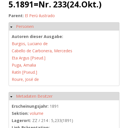
5.1891=Nr. 233(24.Okt.)
Parent:
El Perú ilustrado
Personen
Ausblenden
Autoren dieser Ausgabe:
Burgos, Luciano de
Cabello de Carbonera, Mercedes
Eta Argus [Pseud.]
Puga, Amalia
Ratín [Pseud.]
Roure, José de
Metadaten Besitzer
Ausblenden
Erscheinungsjahr:
1891
Sektion:
volume
Lagerort:
ZZ / 214 : 5,233(1891)
Link Präsentation: