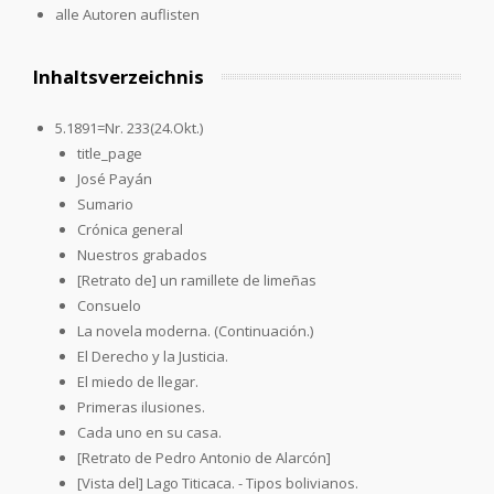
alle Autoren auflisten
Inhaltsverzeichnis
5.1891=Nr. 233(24.Okt.)
title_page
José Payán
Sumario
Crónica general
Nuestros grabados
[Retrato de] un ramillete de limeñas
Consuelo
La novela moderna. (Continuación.)
El Derecho y la Justicia.
El miedo de llegar.
Primeras ilusiones.
Cada uno en su casa.
[Retrato de Pedro Antonio de Alarcón]
[Vista del] Lago Titicaca. - Tipos bolivianos.