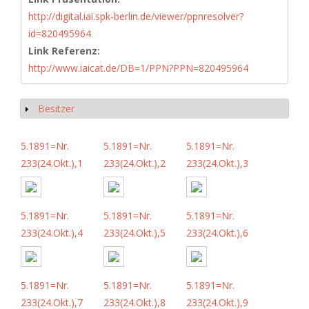
http://digital.iai.spk-berlin.de/viewer/ppnresolver?
id=820495964
Link Referenz:
http://www.iaicat.de/DB=1/PPN?PPN=820495964
Besitzer
Anzeigen
5.1891=Nr.
5.1891=Nr.
5.1891=Nr.
233(24.Okt.),1
233(24.Okt.),2
233(24.Okt.),3
5.1891=Nr.
5.1891=Nr.
5.1891=Nr.
233(24.Okt.),4
233(24.Okt.),5
233(24.Okt.),6
5.1891=Nr.
5.1891=Nr.
5.1891=Nr.
233(24.Okt.),7
233(24.Okt.),8
233(24.Okt.),9