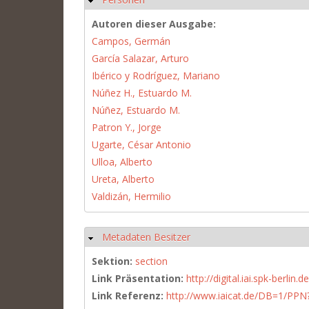
Autoren dieser Ausgabe:
Campos, Germán
García Salazar, Arturo
Ibérico y Rodríguez, Mariano
Núñez H., Estuardo M.
Núñez, Estuardo M.
Patron Y., Jorge
Ugarte, César Antonio
Ulloa, Alberto
Ureta, Alberto
Valdizán, Hermilio
Metadaten Besitzer
Ausblenden
Sektion:
section
Link Präsentation:
http://digital.iai.spk-berli
Link Referenz:
http://www.iaicat.de/DB=1/P