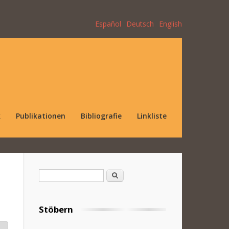
Español
Deutsch
English
k
Publikationen
Bibliografie
Linkliste
Suchformular
Suche
Stöbern