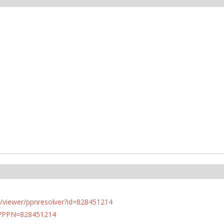
n.de/viewer/ppnresolver?id=828451214
PN?PPN=828451214