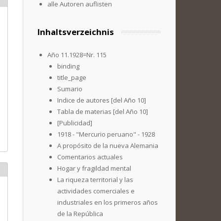
alle Autoren auflisten
Inhaltsverzeichnis
Año 11.1928=Nr. 115
binding
title_page
Sumario
Indice de autores [del Año 10]
Tabla de materias [del Año 10]
[Publicidad]
1918 - "Mercurio peruano" - 1928
A propósito de la nueva Alemania
Comentarios actuales
Hogar y fragildad mental
La riqueza territorial y las
actividades comerciales e
industriales en los primeros años
de la República