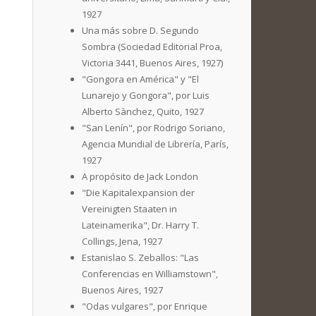
1927
Una más sobre D. Segundo
Sombra (Sociedad Editorial Proa,
Victoria 3441, Buenos Aires, 1927)
"Gongora en América" y "El
Lunarejo y Gongora", por Luis
Alberto Sànchez, Quito, 1927
"San Lenín", por Rodrigo Soriano,
Agencia Mundial de Librería, París,
1927
A propósito de Jack London
"Die Kapitalexpansion der
Vereinigten Staaten in
Lateinamerika", Dr. Harry T.
Collings, Jena, 1927
Estanislao S. Zeballos: "Las
Conferencias en Williamstown",
Buenos Aires, 1927
"Odas vulgares", por Enrique