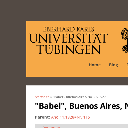
Home
Blog
Startseite
» "Babel", Buenos Aires, No. 25, 1927
Sie sind hier
"Babel", Buenos Aires, 
Parent:
Año 11.1928=Nr. 115
Personen
Ausblenden