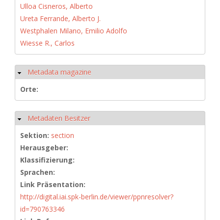
Ulloa Cisneros, Alberto
Ureta Ferrande, Alberto J.
Westphalen Milano, Emilio Adolfo
Wiesse R., Carlos
Metadata magazine
Ausblenden
Orte:
Metadaten Besitzer
Ausblenden
Sektion:
section
Herausgeber:
Klassifizierung:
Sprachen:
Link Präsentation:
http://digital.iai.spk-berlin.de/viewer/ppnresolver?
id=790763346