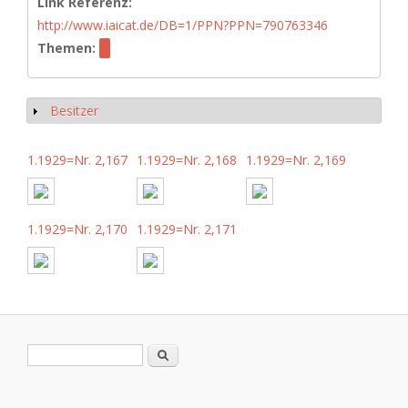
Link Referenz:
http://www.iaicat.de/DB=1/PPN?PPN=790763346
Themen:
Besitzer
Anzeigen
1.1929=Nr. 2,167
1.1929=Nr. 2,168
1.1929=Nr. 2,169
1.1929=Nr. 2,170
1.1929=Nr. 2,171
Suchformular
Suche