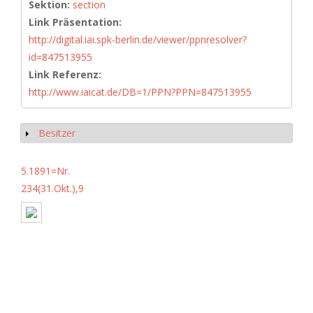
Sektion:
section
Link Präsentation:
http://digital.iai.spk-berlin.de/viewer/ppnresolver?
id=847513955
Link Referenz:
http://www.iaicat.de/DB=1/PPN?PPN=847513955
Besitzer
Anzeigen
5.1891=Nr.
234(31.Okt.),9