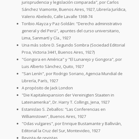
jurisprudencia y legislación comparada", por Carlos
Sánchez Viamonte, Buenos Aires, 1927, Librería Jurídica,
Valerio Abeledo, Calle Lavalle 1368-74
Toribio Alayza y Paz-Soldán: "Derecho administrativo
general y del Perú", apuntes del curso universitario,
Lima, Sanmartí y Cía., 1927
Una más sobre D. Segundo Sombra (Sociedad Editorial
Proa, Victoria 3441, Buenos Aires, 1927)
"Gongora en América" y "El Lunarejo y Gongora", por
Luis Alberto Sànchez, Quito, 1927
"San Lenín", por Rodrigo Soriano, Agencia Mundial de
Librería, París, 1927
A propósito de Jack London
"Die Kapitalexpansion der Vereinigten Staaten in
Lateinamerika", Dr. Harry T. Collings, Jena, 1927
Estanislao S. Zeballos: "Las Conferencias en
Williamstown", Buenos Aires, 1927
"Odas vulgares", por Enrique Bustamante y Ballivián,
Editorial la Cruz del Sur, Montevideo, 1927
Revista de revistas