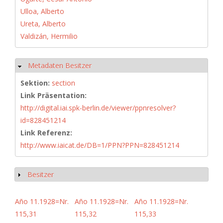
Ulloa, Alberto
Ureta, Alberto
Valdizán, Hermilio
Metadaten Besitzer
Ausblenden
Sektion:
section
Link Präsentation:
http://digital.iai.spk-berlin.de/viewer/ppnresolver?
id=828451214
Link Referenz:
http://www.iaicat.de/DB=1/PPN?PPN=828451214
Besitzer
Anzeigen
Año 11.1928=Nr.
Año 11.1928=Nr.
Año 11.1928=Nr.
115,31
115,32
115,33