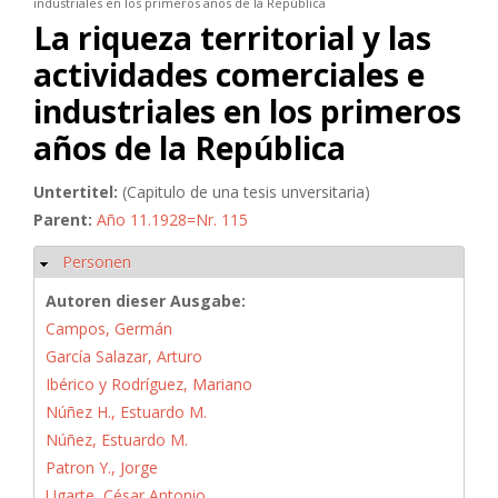
industriales en los primeros años de la República
La riqueza territorial y las
actividades comerciales e
industriales en los primeros
años de la República
Untertitel:
(Capitulo de una tesis unversitaria)
Parent:
Año 11.1928=Nr. 115
Personen
Ausblenden
Autoren dieser Ausgabe:
Campos, Germán
García Salazar, Arturo
Ibérico y Rodríguez, Mariano
Núñez H., Estuardo M.
Núñez, Estuardo M.
Patron Y., Jorge
Ugarte, César Antonio