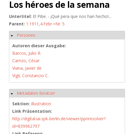
Los héroes de la semana
Untertitel:
El Pibe. - ¡Qué pera que nos han hecho!...
Parent:
1.1911,4.Febr.=Nr. 5
Personen
Ausblenden
Autoren dieser Ausgabe:
Barcos, Julio R.
Carrizo, César
Viana, Javier de
Vigil, Constancio C.
Metadaten Besitzer
Ausblenden
Sektion:
illustration
Link Präsentation:
http://digital.iai.spk-berlin.de/viewer/ppnresolver?
id=839962797
Link Referenz: