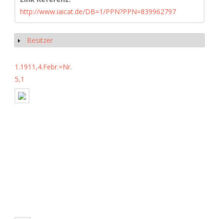
http://www.iaicat.de/DB=1/PPN?PPN=839962797
Besitzer
Anzeigen
1.1911,4.Febr.=Nr.
5,1