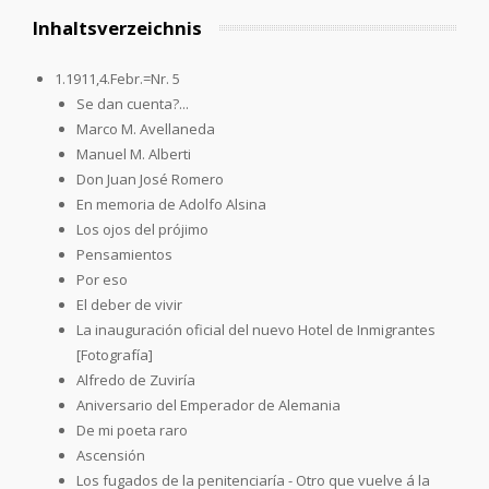
Inhaltsverzeichnis
1.1911,4.Febr.=Nr. 5
Se dan cuenta?...
Marco M. Avellaneda
Manuel M. Alberti
Don Juan José Romero
En memoria de Adolfo Alsina
Los ojos del prójimo
Pensamientos
Por eso
El deber de vivir
La inauguración oficial del nuevo Hotel de Inmigrantes
[Fotografía]
Alfredo de Zuviría
Aniversario del Emperador de Alemania
De mi poeta raro
Ascensión
Los fugados de la penitenciaría - Otro que vuelve á la