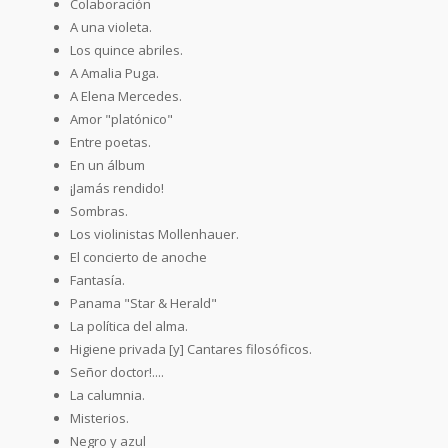
Colaboración
A una violeta.
Los quince abriles.
A Amalia Puga.
A Elena Mercedes.
Amor "platónico"
Entre poetas.
En un álbum
¡Jamás rendido!
Sombras.
Los violinistas Mollenhauer.
El concierto de anoche
Fantasía.
Panama "Star & Herald"
La política del alma.
Higiene privada [y] Cantares filosóficos.
Señor doctor!....
La calumnia.
Misterios.
Negro y azul