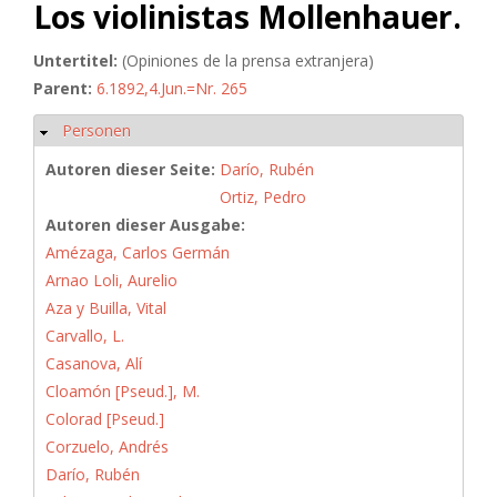
Los violinistas Mollenhauer.
Untertitel:
(Opiniones de la prensa extranjera)
Parent:
6.1892,4.Jun.=Nr. 265
Personen
Ausblenden
Autoren dieser Seite:
Darío, Rubén
Ortiz, Pedro
Autoren dieser Ausgabe:
Amézaga, Carlos Germán
Arnao Loli, Aurelio
Aza y Builla, Vital
Carvallo, L.
Casanova, Alí
Cloamón [Pseud.], M.
Colorad [Pseud.]
Corzuelo, Andrés
Darío, Rubén