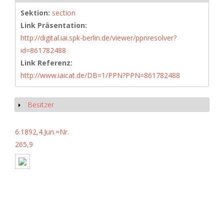
Sektion:
section
Link Präsentation:
http://digital.iai.spk-berlin.de/viewer/ppnresolver?
id=861782488
Link Referenz:
http://www.iaicat.de/DB=1/PPN?PPN=861782488
Besitzer
Anzeigen
6.1892,4.Jun.=Nr.
265,9