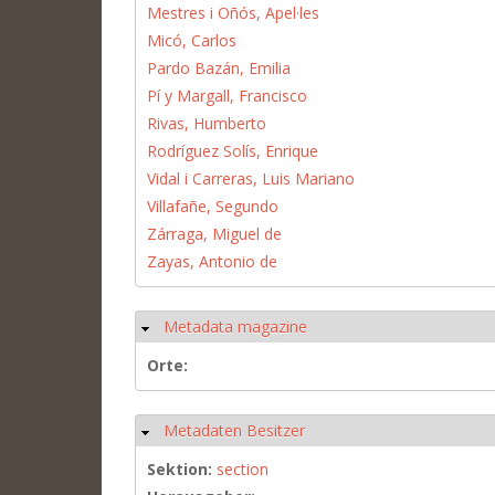
Mestres i Oñós, Apel·les
Micó, Carlos
Pardo Bazán, Emilia
Pí y Margall, Francisco
Rivas, Humberto
Rodríguez Solís, Enrique
Vidal i Carreras, Luis Mariano
Villafañe, Segundo
Zárraga, Miguel de
Zayas, Antonio de
Metadata magazine
Ausblenden
Orte:
Metadaten Besitzer
Ausblenden
Sektion:
section