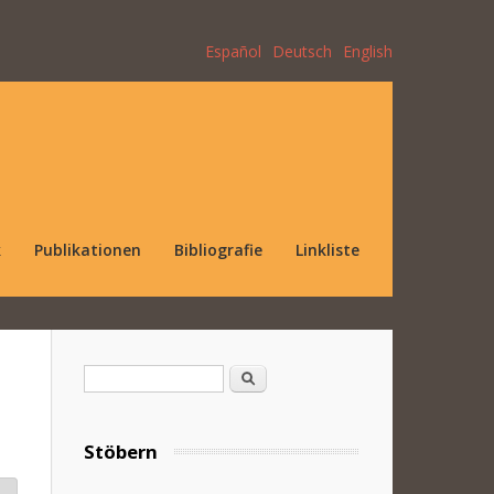
Español
Deutsch
English
k
Publikationen
Bibliografie
Linkliste
Suchformular
Suche
Stöbern