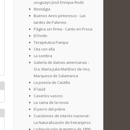
uruguayo José Enrique Rodó
Nostalgia
Buenos Aires pintoresco - Las
tardes de Palermo
Página sin firma - Canto en Prosa
El Fortín
Terapéutica Pampa
Cita con ella
La sombra
Galería de damas americanas -
Sra. María Julia Martínez de Hoz,
Marquesa de Salamanca
La poesía de Castilla
El laúd
Caseríos vascos
La cama de la novia
El perro del pobre
Cuestiones de interés nacional -
La Naturalización de Extranjeros
La Revolución Argentina de 1890