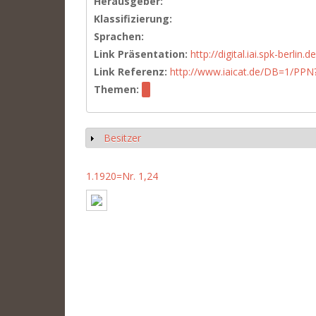
Herausgeber:
Klassifizierung:
Sprachen:
Link Präsentation:
http://digital.iai.spk-berli
Link Referenz:
http://www.iaicat.de/DB=1/P
Themen:
Besitzer
Anzeigen
1.1920=Nr. 1,24