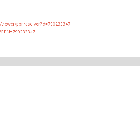
n.de/viewer/ppnresolver?id=790233347
PN?PPN=790233347