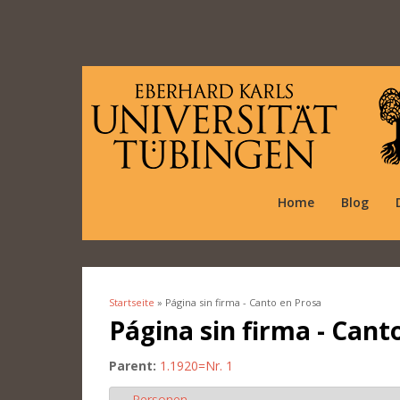
Home
Blog
Startseite
» Página sin firma - Canto en Prosa
Sie sind hier
Página sin firma - Cant
Parent:
1.1920=Nr. 1
Personen
Ausblenden