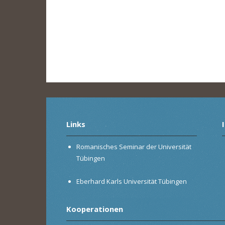
Links
Romanisches Seminar der Universität
Tübingen
Eberhard Karls Universität Tübingen
Kooperationen