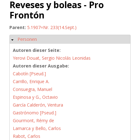
Reveses y boleas - Pro
Frontón
Parent:
5.1907=Nr. 233(14.Sept.)
Personen
Ausblenden
Autoren dieser Seite:
Yerovi Douat, Sergio Nicolás Leonidas
Autoren dieser Ausgabe:
Cabotín [Pseud.]
Carrillo, Enrique A.
Consuegra, Manuel
Espinosa y G., Octavio
García Calderón, Ventura
Gastrónomo [Pseud.]
Gourmont, Rémy de
Lamarca y Bello, Carlos
Rabot, Carlos