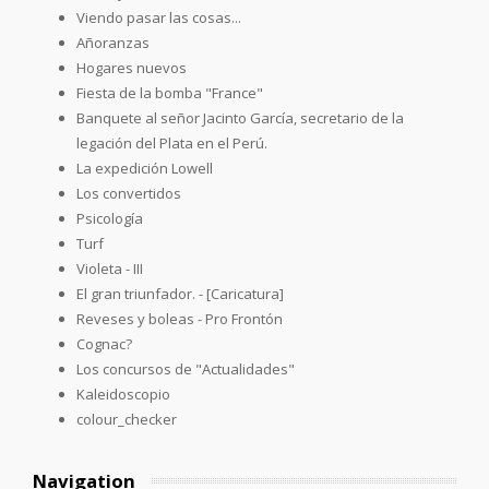
Viendo pasar las cosas...
Añoranzas
Hogares nuevos
Fiesta de la bomba "France"
Banquete al señor Jacinto García, secretario de la
legación del Plata en el Perú.
La expedición Lowell
Los convertidos
Psicología
Turf
Violeta - III
El gran triunfador. - [Caricatura]
Reveses y boleas - Pro Frontón
Cognac?
Los concursos de "Actualidades"
Kaleidoscopio
colour_checker
Navigation