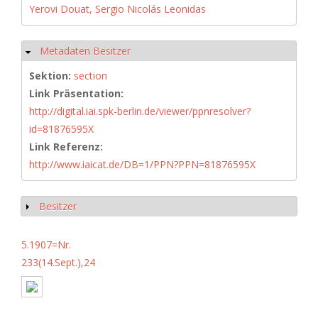
Yerovi Douat, Sergio Nicolás Leonidas
Metadaten Besitzer
Ausblenden
Sektion:
section
Link Präsentation:
http://digital.iai.spk-berlin.de/viewer/ppnresolver?
id=81876595X
Link Referenz:
http://www.iaicat.de/DB=1/PPN?PPN=81876595X
Besitzer
Anzeigen
5.1907=Nr.
233(14.Sept.),24