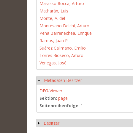
Marasso Rocca, Arturo
Matharán, Luis
Monte, A. del
Montesano Delchi, Arturo
Peña Barrenechea, Enrique
Ramos, Juan P.
Suárez Calimano, Emilio
Torres Ríoseco, Arturo
Venegas, José
Metadaten Besitzer
Ausblenden
DFG-Viewer
Sektion:
page
Seitenreihenfolge:
1
Besitzer
Anzeigen