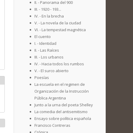
II. - Panorama del 900
III. - 1920 - 193...
IV. - En la brecha
V. - La novela de la ciudad
VI. - La tempestad magnética
El cuento
I. - Identidad
II. - Las Raíces
III. - Los urbanos
IV. - Hacia todos los rumbos
V. - El surco abierto
Poesías
La escuela en el regimen de
Organización de la Instrucción
Pública Argentina
Junto a la urna del poeta Shelley
La comedia del antisemitismo
Ensayo sobre política española
Francisco Contreras
Crónica