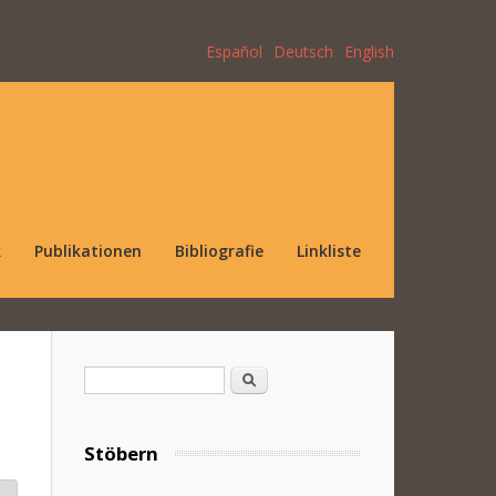
Español
Deutsch
English
k
Publikationen
Bibliografie
Linkliste
Suchformular
Suche
Stöbern