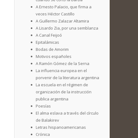
A Ernesto Palacio, que firma a
veces Héctor Castillo
A Guillermo Zalazar Altamira
A Lisardo Zia, por una semblanza
A Canal Feijoó
Epitalámicas
Bodas de Amorim
Motivos españoles
A Ramón Gómez de la Serna
La influencia europea en el
porvenir de la literatura argentina
La escuela en el régimen de
organización de la instrucción
publica argentina
Poesías
El alma eslava a través del círculo
de Balakirev
Letras hispanoamericanas
Crónica