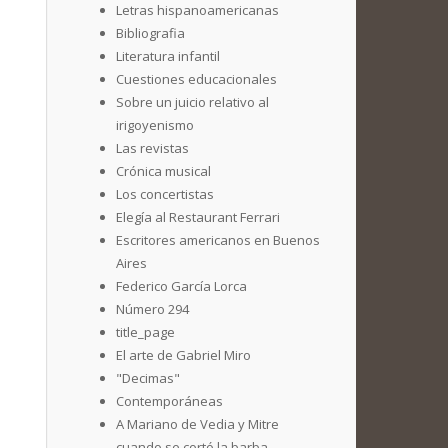
Letras hispanoamericanas
Bibliografia
Literatura infantil
Cuestiones educacionales
Sobre un juicio relativo al
irigoyenismo
Las revistas
Crónica musical
Los concertistas
Elegía al Restaurant Ferrari
Escritores americanos en Buenos
Aires
Federico García Lorca
Número 294
title_page
El arte de Gabriel Miro
"Decimas"
Contemporáneas
A Mariano de Vedia y Mitre
cuando se cortó la barba