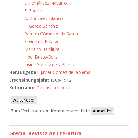
L. Fernáíidez Navarro
F. Fortún
A. González Blanco
F. García Sánchiz
Ramón Gómez de la Serna
F. Gómez Hidalgo
Mariano Benlliure
J. del Busto-Solís
Javier Gómez de la Serna
Herausgeber:
Javier Gómez de la Serna
Erscheinungsjahr:
1908-1912
Kulturraum:
Península ibérica
Weiterlesen
über Prometeo. Revista social y literaria
Zum Verfassen von Kommentaren bitte
Anmelden
.
Grecia. Revista de literatura