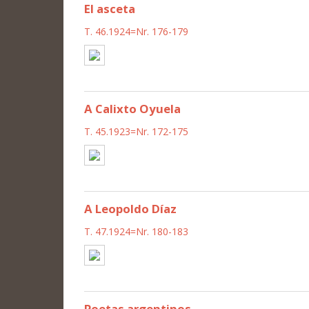
El asceta
T. 46.1924=Nr. 176-179
A Calixto Oyuela
T. 45.1923=Nr. 172-175
A Leopoldo Díaz
T. 47.1924=Nr. 180-183
Poetas argentinos