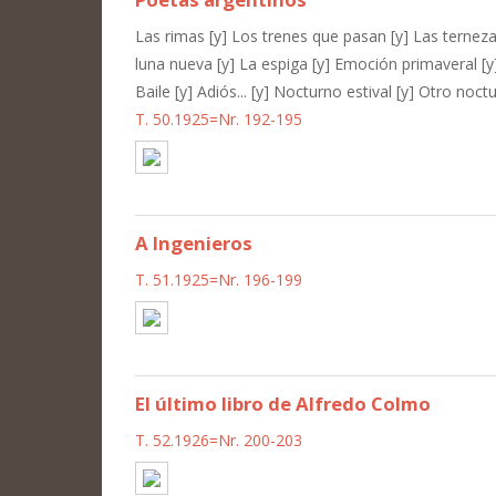
Las rimas [y] Los trenes que pasan [y] Las terneza
luna nueva [y] La espiga [y] Emoción primaveral [
Baile [y] Adiós... [y] Nocturno estival [y] Otro noct
T. 50.1925=Nr. 192-195
A Ingenieros
T. 51.1925=Nr. 196-199
El último libro de Alfredo Colmo
T. 52.1926=Nr. 200-203