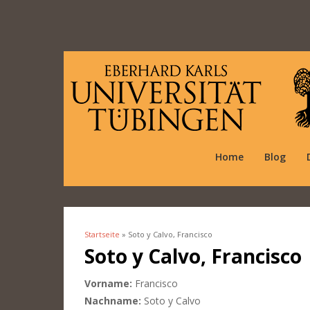
Home
Blog
Startseite
» Soto y Calvo, Francisco
Sie sind hier
Soto y Calvo, Francisco
Vorname:
Francisco
Nachname:
Soto y Calvo