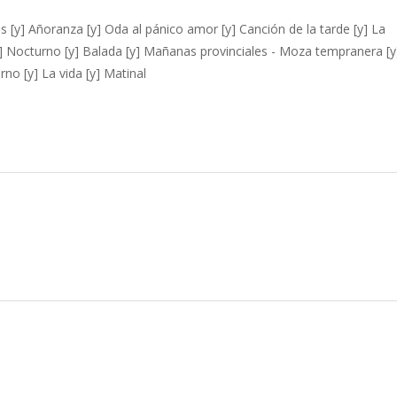
s [y] Añoranza [y] Oda al pánico amor [y] Canción de la tarde [y] La
y] Nocturno [y] Balada [y] Mañanas provinciales - Moza tempranera [y
urno [y] La vida [y] Matinal