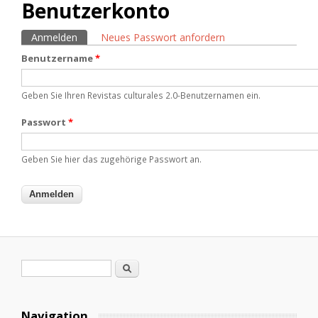
Benutzerkonto
Anmelden
(aktiver Reiter)
Neues Passwort anfordern
Haupt-Reiter
Benutzername
*
Geben Sie Ihren Revistas culturales 2.0-Benutzernamen ein.
Passwort
*
Geben Sie hier das zugehörige Passwort an.
Suchformular
Suche
Navigation