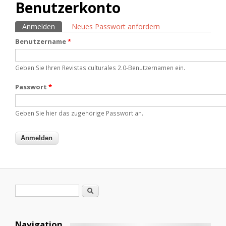
Benutzerkonto
Anmelden
(aktiver Reiter)
Neues Passwort anfordern
Haupt-Reiter
Benutzername
*
Geben Sie Ihren Revistas culturales 2.0-Benutzernamen ein.
Passwort
*
Geben Sie hier das zugehörige Passwort an.
Suchformular
Suche
Navigation