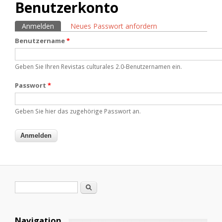
Benutzerkonto
Anmelden
(aktiver Reiter)
Neues Passwort anfordern
Haupt-Reiter
Benutzername
*
Geben Sie Ihren Revistas culturales 2.0-Benutzernamen ein.
Passwort
*
Geben Sie hier das zugehörige Passwort an.
Suchformular
Suche
Navigation