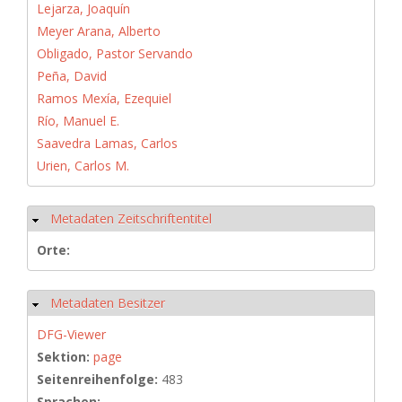
Lejarza, Joaquín
Meyer Arana, Alberto
Obligado, Pastor Servando
Peña, David
Ramos Mexía, Ezequiel
Río, Manuel E.
Saavedra Lamas, Carlos
Urien, Carlos M.
Metadaten Zeitschriftentitel
Hide
Orte:
Metadaten Besitzer
Hide
DFG-Viewer
Sektion:
page
Seitenreihenfolge:
483
Sprachen: