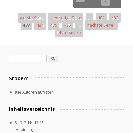
« erste Seite
‹ vorherige Seite
…
481
482
483
484
485
486
…
nächste Seite ›
letzte Seite »
Pages
Search form
Search
Stöbern
alle Autoren auflisten
Inhaltsverzeichnis
5.1912=Nr. 13-15
binding