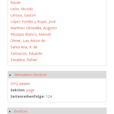
Bazán
León, Nicolás
Leroux, Gaston
López Portillo y Rojas, José
Martínez Olmedilla, Augusto
Múzquiz Blanco, Manuel
Olmet, Luis Anton de
Santa Ana, R. de
Zamacois, Eduardo
Zavaleta, Rafael
Metadaten Besitzer
Hide
DFG-Viewer
Sektion:
page
Seitenreihenfolge:
124
Besitzer
Show