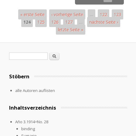
« erste Seite
‹ vorherige Seite
…
122
123
124
125
126
127
…
nächste Seite ›
letzte Seite »
Pages
Search form
Search
Stöbern
alle Autoren auflisten
Inhaltsverzeichnis
Año 3.1914=No. 28
binding
Sumario