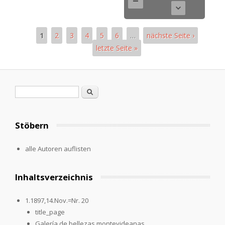
1
2
3
4
5
6
…
nächste Seite ›
letzte Seite »
Pages
Search form
Search
Stöbern
alle Autoren auflisten
Inhaltsverzeichnis
1.1897,14.Nov.=Nr. 20
title_page
Galería de bellezas montevideanas