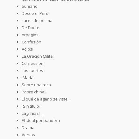
Sumario
Desde el Perú
Luces de prisma
De Dante
Arpegios
Confesión
Adiós!
La Oración Militar
Confession
Los fuertes
¡María!
Sobre una roca
Pobre china!
El qué de ageno se viste....
[Sin título]
Lágrimas!.....
El ideal por bandera
Drama
Versos