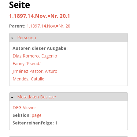
Seite
1.1897,14.Nov.=Nr. 20,1
Parent:
1.1897,14.Nov.=Nr. 20
Personen
Hide
Autoren dieser Ausgabe:
Díaz Romero, Eugenio
Fanny [Pseud.]
Jiménez Pastor, Arturo
Mendés, Catulle
Metadaten Besitzer
Hide
DFG-Viewer
Sektion:
page
Seitenreihenfolge:
1