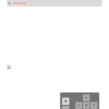
Besitzer
Show