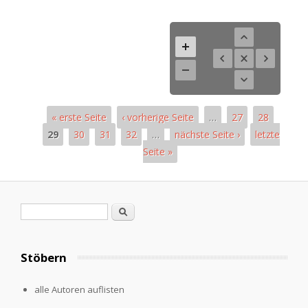
« erste Seite
‹ vorherige Seite
…
27
28
29
30
31
32
…
nächste Seite ›
letzte
Seite »
Pages
Search form
Search
Stöbern
alle Autoren auflisten