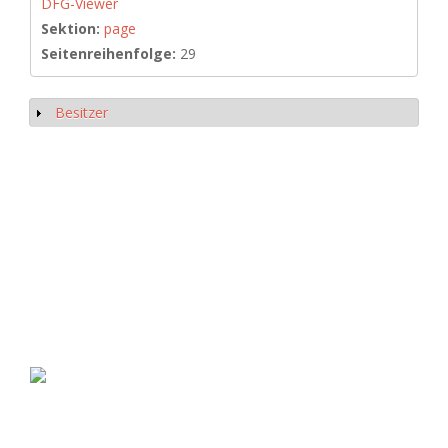
DFG-Viewer
Sektion:
page
Seitenreihenfolge:
29
Besitzer
Show