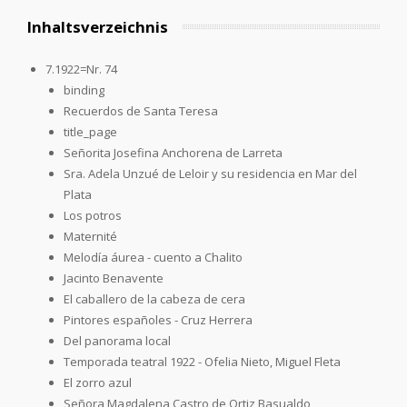
Inhaltsverzeichnis
7.1922=Nr. 74
binding
Recuerdos de Santa Teresa
title_page
Señorita Josefina Anchorena de Larreta
Sra. Adela Unzué de Leloir y su residencia en Mar del
Plata
Los potros
Maternité
Melodía áurea - cuento a Chalito
Jacinto Benavente
El caballero de la cabeza de cera
Pintores españoles - Cruz Herrera
Del panorama local
Temporada teatral 1922 - Ofelia Nieto, Miguel Fleta
El zorro azul
Señora Magdalena Castro de Ortiz Basualdo