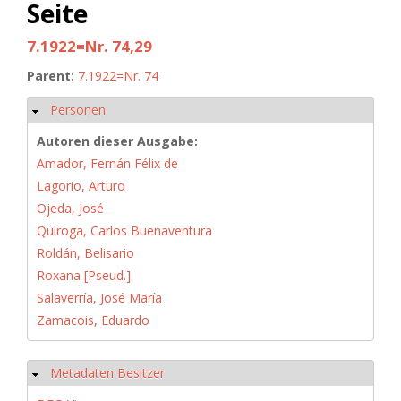
Seite
7.1922=Nr. 74,29
Parent:
7.1922=Nr. 74
Personen
Hide
Autoren dieser Ausgabe:
Amador, Fernán Félix de
Lagorio, Arturo
Ojeda, José
Quiroga, Carlos Buenaventura
Roldán, Belisario
Roxana [Pseud.]
Salaverría, José María
Zamacois, Eduardo
Metadaten Besitzer
Hide