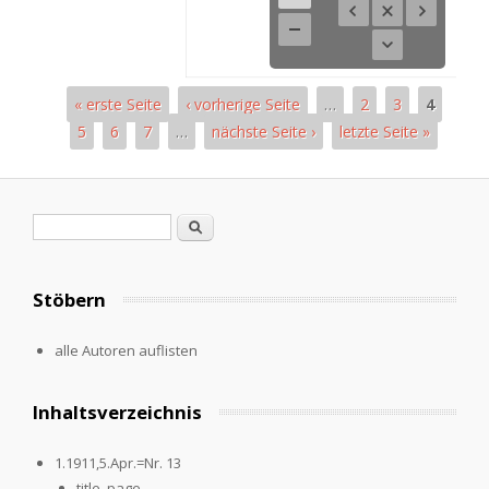
« erste Seite
‹ vorherige Seite
…
2
3
4
5
6
7
…
nächste Seite ›
letzte Seite »
Pages
Search form
Search
Stöbern
alle Autoren auflisten
Inhaltsverzeichnis
1.1911,5.Apr.=Nr. 13
title_page