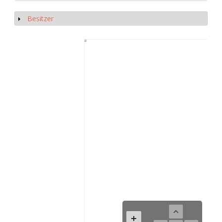
Besitzer
Show