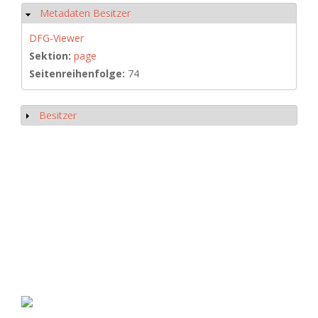
Metadaten Besitzer
Hide
DFG-Viewer
Sektion:
page
Seitenreihenfolge:
74
Besitzer
Show