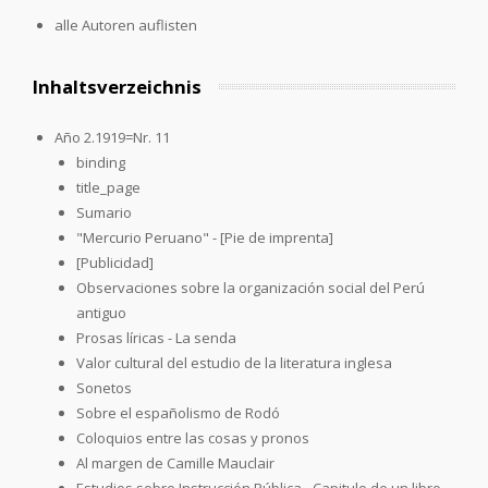
alle Autoren auflisten
Inhaltsverzeichnis
Año 2.1919=Nr. 11
binding
title_page
Sumario
"Mercurio Peruano" - [Pie de imprenta]
[Publicidad]
Observaciones sobre la organización social del Perú
antiguo
Prosas líricas - La senda
Valor cultural del estudio de la literatura inglesa
Sonetos
Sobre el españolismo de Rodó
Coloquios entre las cosas y pronos
Al margen de Camille Mauclair
Estudios sobre Instrucción Pública - Capitulo de un libro