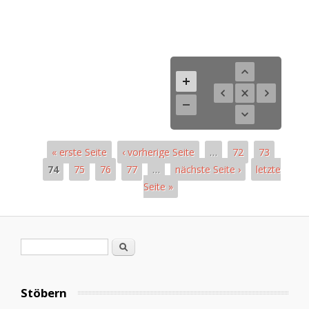
« erste Seite
‹ vorherige Seite
…
72
73
74
75
76
77
…
nächste Seite ›
letzte
Seite »
Pages
Search form
Search
Stöbern