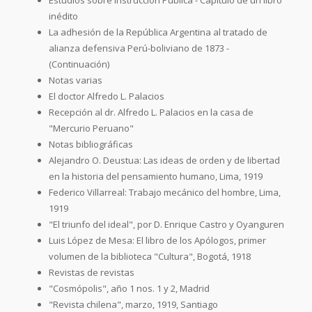
inédito
La adhesión de la República Argentina al tratado de
alianza defensiva Perú-boliviano de 1873 -
(Continuación)
Notas varias
El doctor Alfredo L. Palacios
Recepción al dr. Alfredo L. Palacios en la casa de
"Mercurio Peruano"
Notas bibliográficas
Alejandro O. Deustua: Las ideas de orden y de libertad
en la historia del pensamiento humano, Lima, 1919
Federico Villarreal: Trabajo mecánico del hombre, Lima,
1919
"El triunfo del ideal", por D. Enrique Castro y Oyanguren
Luis López de Mesa: El libro de los Apólogos, primer
volumen de la biblioteca "Cultura", Bogotá, 1918
Revistas de revistas
"Cosmópolis", año 1 nos. 1 y 2, Madrid
"Revista chilena", marzo, 1919, Santiago