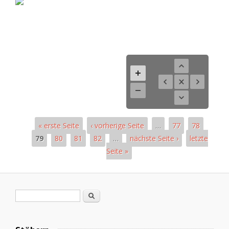
« erste Seite
‹ vorherige Seite
…
77
78
79
80
81
82
…
nächste Seite ›
letzte
Seite »
Pages
Search form
Search