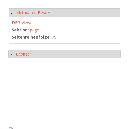
Metadaten Besitzer
Hide
DFG-Viewer
Sektion:
page
Seitenreihenfolge:
79
Besitzer
Show