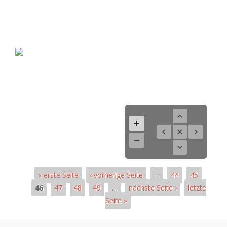
« erste Seite
‹ vorherige Seite
…
44
45
46
47
48
49
…
nächste Seite ›
letzte
Seite »
Pages