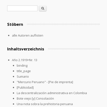
Search form
Search
Stöbern
alle Autoren auflisten
Inhaltsverzeichnis
Año 2.1919=Nr. 13
binding
title_page
Sumario
"Mercurio Peruano" - [Pie de imprenta]
[Publicidad]
La descentralización administrativa en Colombia
Bote viejo [y] Consolación
Una nota sobra la prehistoria peruana