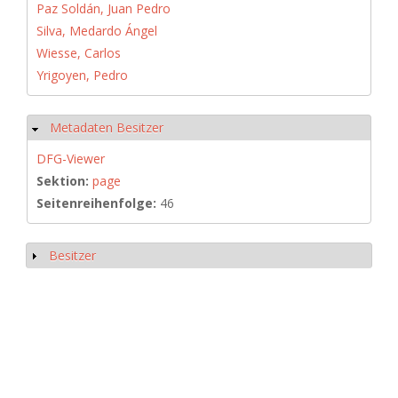
Paz Soldán, Juan Pedro
Silva, Medardo Ángel
Wiesse, Carlos
Yrigoyen, Pedro
Metadaten Besitzer
Hide
DFG-Viewer
Sektion:
page
Seitenreihenfolge:
46
Besitzer
Show