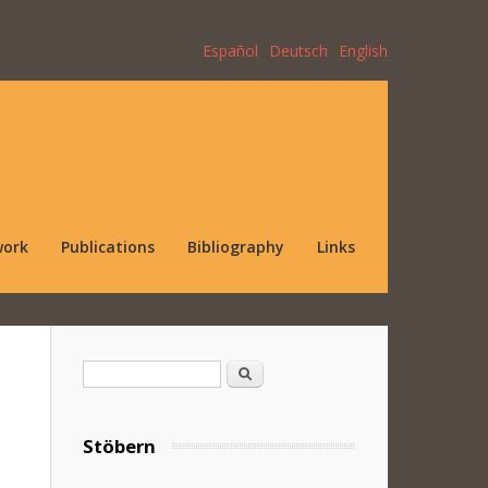
Español
Deutsch
English
work
Publications
Bibliography
Links
Search form
Search
Stöbern