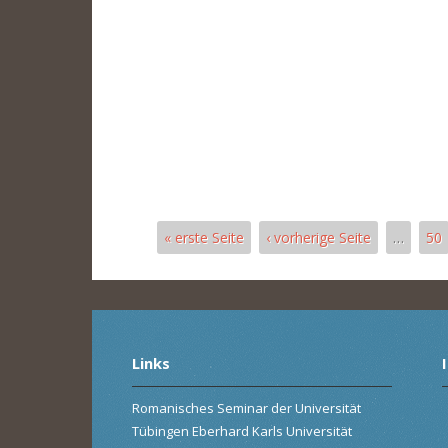
« erste Seite
‹ vorherige Seite
…
50
Pages
Links
Romanisches Seminar der Universität
Tübingen Eberhard Karls Universität