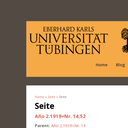
Home
Blog
Home
»
Seite
» Seite
You are here
Seite
Año 2.1919=Nr. 14,52
Parent:
Año 2.1919=Nr. 14