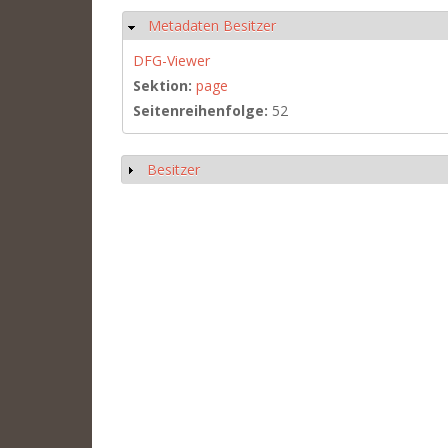
Metadaten Besitzer
Hide
DFG-Viewer
Sektion:
page
Seitenreihenfolge:
52
Besitzer
Show