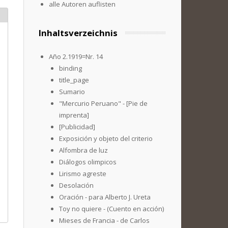
alle Autoren auflisten
Inhaltsverzeichnis
Año 2.1919=Nr. 14
binding
title_page
Sumario
"Mercurio Peruano" - [Pie de
imprenta]
[Publicidad]
Exposición y objeto del criterio
Alfombra de luz
Diálogos olimpicos
Lirismo agreste
Desolación
Oración - para Alberto J. Ureta
Toy no quiere - (Cuento en acción)
Mieses de Francia - de Carlos