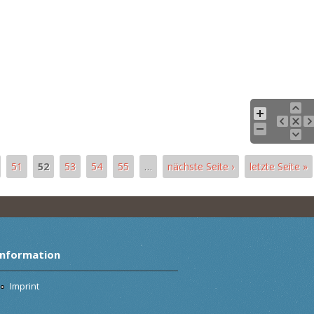
51
52
53
54
55
…
nächste Seite ›
letzte Seite »
Information
Imprint