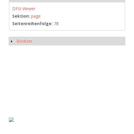
DFG-Viewer
Sektion:
page
Seitenreihenfolge:
78
Besitzer
Show