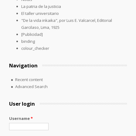
La patria de la justicia
El taller universitario
"De la vida inkaika", por Luis E. Valcarcel, Editorial
Garcilaso, Lima, 1925
[Publicidad]
binding
colour_checker
Navigation
Recent content
Advanced Search
User login
Username
*