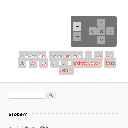
« erste Seite
‹ vorherige Seite
…
76
77
78
79
80
81
…
nächste Seite ›
letzte
Seite »
Pages
Search form
Search
Stöbern
alle Autoren auflisten