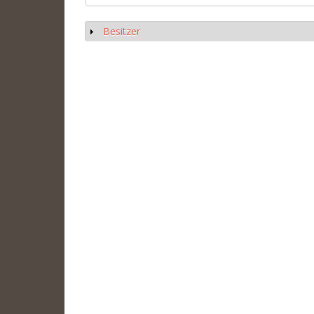
Besitzer
Show