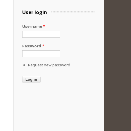
User login
Username
*
Password
*
Request new password