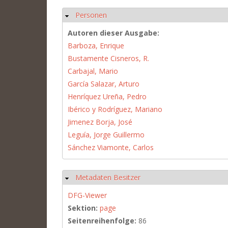
Personen
Hide
Autoren dieser Ausgabe:
Barboza, Enrique
Bustamente Cisneros, R.
Carbajal, Mario
García Salazar, Arturo
Henríquez Ureña, Pedro
Ibérico y Rodríguez, Mariano
Jimenez Borja, José
Leguía, Jorge Guillermo
Sánchez Viamonte, Carlos
Metadaten Besitzer
Hide
DFG-Viewer
Sektion:
page
Seitenreihenfolge:
86