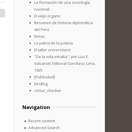
La formación de una sociología
nacional
El viejo organo
Resumen de historia diplomática
del Perú
Notas
La patria de la justicia
El taller universitario
"De la vida inkaika", por Luis E.
Valcarcel, Editorial Garcilaso, Lima,
1925
[Publicidad]
binding
colour_checker
Navigation
Recent content
Advanced Search