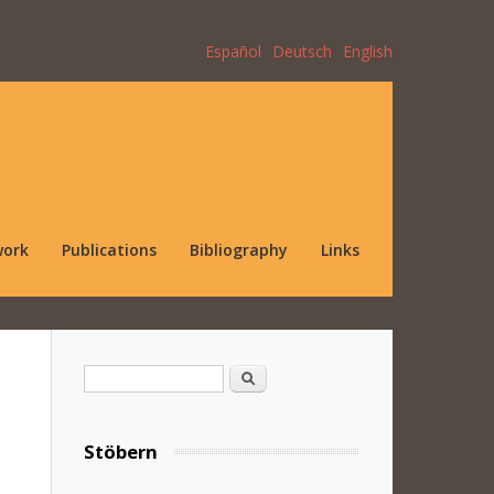
Español
Deutsch
English
work
Publications
Bibliography
Links
Search form
Search
Stöbern