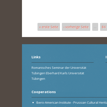
« erste Seite
‹ vorherige Seite
…
84
Pages
Links
Romanisches Seminar der Universität
Tübingen Eberhard Karls Universität
Tübingen
Cooperations
Ibero-American Institute - Prussian Cultural Heri