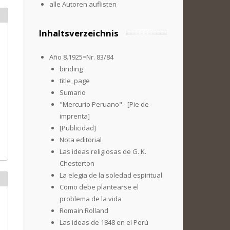
alle Autoren auflisten
Inhaltsverzeichnis
Año 8.1925=Nr. 83/84
binding
title_page
Sumario
"Mercurio Peruano" - [Pie de
imprenta]
[Publicidad]
Nota editorial
Las ideas religiosas de G. K.
Chesterton
La elegia de la soledad espiritual
Como debe plantearse el
problema de la vida
Romain Rolland
Las ideas de 1848 en el Perú