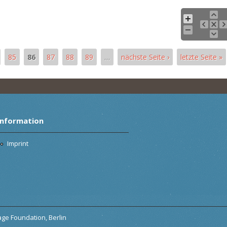
85
86
87
88
89
…
nächste Seite ›
letzte Seite »
Information
Imprint
tage Foundation, Berlin