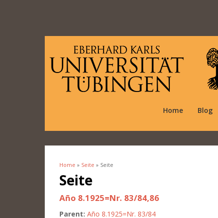
Home
Blog
Home
»
Seite
» Seite
You are here
Seite
Año 8.1925=Nr. 83/84,86
Parent:
Año 8.1925=Nr. 83/84