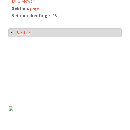
DFG-Viewer
Sektion:
page
Seitenreihenfolge:
93
Besitzer
Show