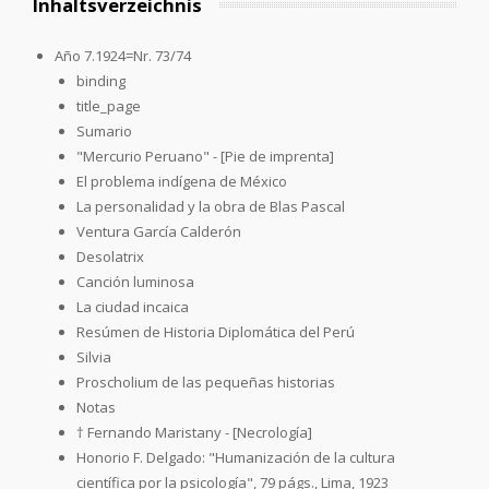
Inhaltsverzeichnis
Año 7.1924=Nr. 73/74
binding
title_page
Sumario
"Mercurio Peruano" - [Pie de imprenta]
El problema indígena de México
La personalidad y la obra de Blas Pascal
Ventura García Calderón
Desolatrix
Canción luminosa
La ciudad incaica
Resúmen de Historia Diplomática del Perú
Silvia
Proscholium de las pequeñas historias
Notas
† Fernando Maristany - [Necrología]
Honorio F. Delgado: "Humanización de la cultura
científica por la psicología", 79 págs., Lima, 1923