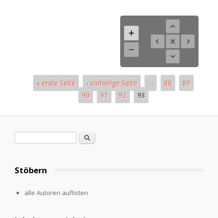
« erste Seite
‹ vorherige Seite
…
88
89
90
91
92
93
Pages
Search form
Search
Stöbern
alle Autoren auflisten